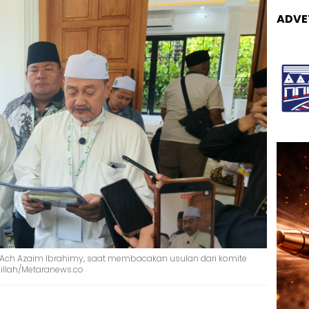
ADVE
R Ach Azaim Ibrahimy, saat membacakan usulan dari komite
hillah/Metaranews.co