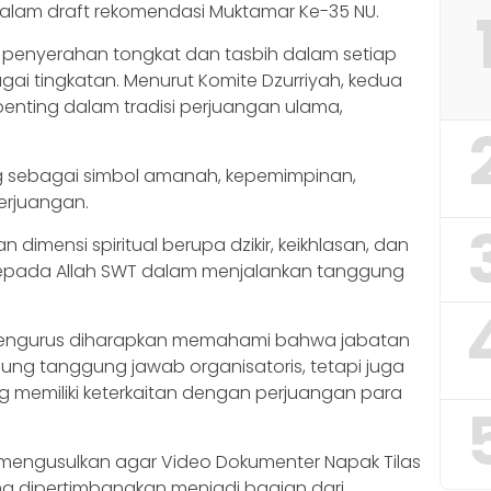
alam draft rekomendasi Muktamar Ke-35 NU.
si penyerahan tongkat dan tasbih dalam setiap
gai tingkatan. Menurut Komite Dzurriyah, kedua
penting dalam tradisi perjuangan ulama,
g sebagai simbol amanah, kepemimpinan,
erjuangan.
imensi spiritual berupa dzikir, keikhlasan, dan
epada Allah SWT dalam menjalankan tanggung
ara pengurus diharapkan memahami bahwa jabatan
ng tanggung jawab organisatoris, tetapi juga
g memiliki keterkaitan dengan perjuangan para
uga mengusulkan agar Video Dokumenter Napak Tilas
ama dipertimbangkan menjadi bagian dari