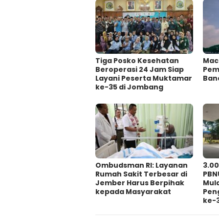
Tiga Posko Kesehatan
Mac
Beroperasi 24 Jam Siap
Pema
Layani Peserta Muktamar
Ban
ke-35 di Jombang
Ombudsman RI: Layanan
3.0
Rumah Sakit Terbesar di
PBN
Jember Harus Berpihak
Mul
kepada Masyarakat
Pen
ke-