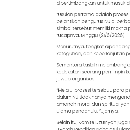
dipertimbangkan untuk masuk d
‎‎”Usulan pertama adalah prose
pelantikan pengurus NU di berba
simbol tersebut memiliki makna 
“ucapnya, Minggu (21/6/2026).‎
‎Menurutnya, tongkat dipandan
keteguhan, dan keberlanjutan p
Sementara tasbih melambangkan d
kedekatan seorang pemimpin k
jawab organisasi.
‎‎”Melalui prosesi tersebut, p
dalam NU tidak hanya mengandu
amanah moral dan spiritual yan
ulama pendahulu, “ujarnya.
‎‎Selain itu, Komite Dzurriyah j
Isyarah Pendirian Nahdlatul Ul