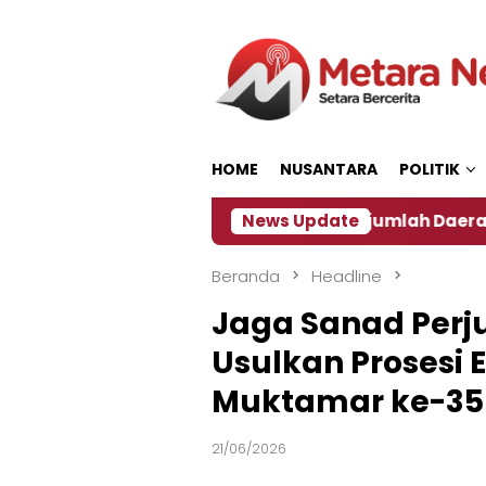
Loncat
ke
konten
HOME
NUSANTARA
POLITIK
‎
Dampak El Nino, Sejumlah Daerah di Jember Alam
News Update
Beranda
Headline
Jaga Sanad Perj
Usulkan Prosesi 
Muktamar ke-35
21/06/2026