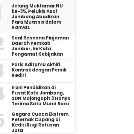
1
Jelang Muktamar NU
ke-35, Pelukis Asal
Jombang Abadikan
Para Muassis dalam
Kanvas
2
‎Soal Rencana Pinjaman
Daerah Pemkab
Jember, Ini Kata
Pengamat Kebijakan ‎
3
Faris Aditama Akhiri
Kontrak dengan Persik
Kediri
4
Ironi Pendidikan di
Pusat Kota Jombang,
SDN Mojongapit 3 Hanya
Terima Satu Murid Baru
5
‎Gegara Cuaca Ekstrem,
Peternak Cupang di
Kediri Rugi Ratusan
Juta