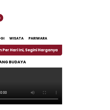
n
GI
WISATA
PARIWARA
egini Harganya
‎Nasirun Maestro Lukis Pemadu Tra
ANG BUDAYA