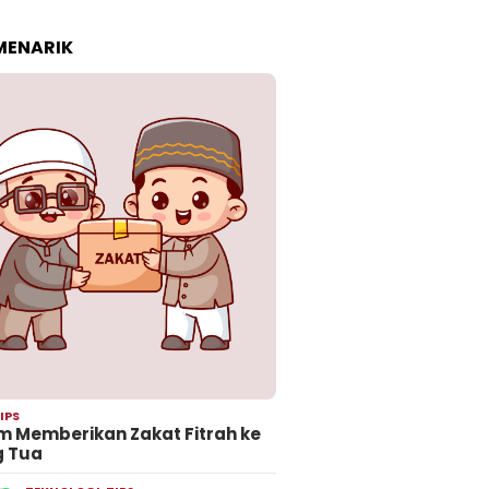
 MENARIK
IPS
 Memberikan Zakat Fitrah ke
g Tua