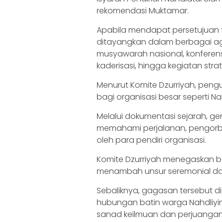
rekomendasi Muktamar.
‎‎Apabila mendapat persetujuan
ditayangkan dalam berbagai age
musyawarah nasional, konferensi,
kaderisasi, hingga kegiatan strat
‎‎Menurut Komite Dzurriyah, pen
bagi organisasi besar seperti Na
Melalui dokumentasi sejarah, g
memahami perjalanan, pengorban
oleh para pendiri organisasi.
‎‎Komite Dzurriyah menegaskan 
menambah unsur seremonial dal
Sebaliknya, gagasan tersebut d
hubungan batin warga Nahdliyi
sanad keilmuan dan perjuangan