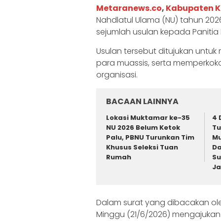
Metaranews.co
,
Kabupaten K
Nahdlatul Ulama (NU) tahun 202
sejumlah usulan kepada Paniti
Usulan tersebut ditujukan untu
para muassis, serta memperkoko
organisasi.
BACAAN LAINNYA
Lokasi Muktamar ke-35
4 
NU 2026 Belum Ketok
T
Palu, PBNU Turunkan Tim
Mu
Khusus Seleksi Tuan
Da
Rumah
Su
Ja
‎‎Dalam surat yang dibacakan ol
Minggu (21/6/2026) mengajuka