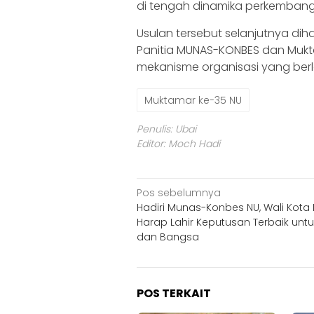
di tengah dinamika perkemban
‎‎Usulan tersebut selanjutnya 
Panitia MUNAS-KONBES dan Mukt
mekanisme organisasi yang berl
Muktamar ke-35 NU
Penulis: Ubai
Editor: Moch Hadi
Navigasi
Pos sebelumnya
Hadiri Munas-Konbes NU, Wali Kota K
pos
Harap Lahir Keputusan Terbaik unt
dan Bangsa
POS TERKAIT