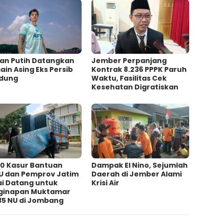
an Putih Datangkan
Jember Perpanjang
in Asing Eks Persib
Kontrak 8.236 PPPK Paruh
dung
Waktu, Fasilitas Cek
Kesehatan Digratiskan
00 Kasur Bantuan
Dampak El Nino, Sejumlah
U dan Pemprov Jatim
Daerah di Jember Alami
ai Datang untuk
Krisi Air
ginapan Muktamar
35 NU di Jombang