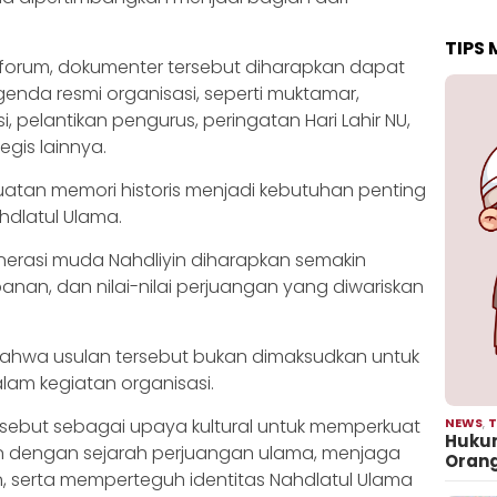
TIPS
 forum, dokumenter tersebut diharapkan dapat
nda resmi organisasi, seperti muktamar,
 pelantikan pengurus, peringatan Hari Lahir NU,
egis lainnya.
guatan memori historis menjadi kebutuhan penting
hdlatul Ulama.
enerasi muda Nahdliyin diharapkan semakin
an, dan nilai-nilai perjuangan yang diwariskan
bahwa usulan tersebut bukan dimaksudkan untuk
am kegiatan organisasi.
isebut sebagai upaya kultural untuk memperkuat
NEWS
,
T
Hukum
n dengan sejarah perjuangan ulama, menjaga
Oran
, serta memperteguh identitas Nahdlatul Ulama