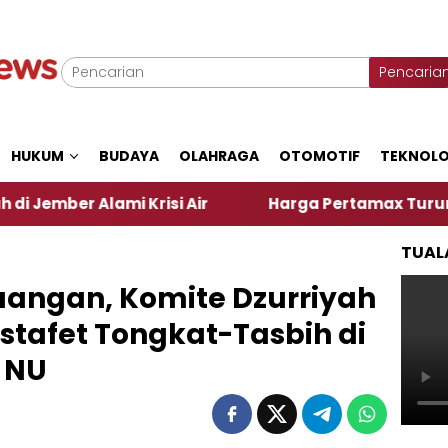
Pencaria
HUKUM
BUDAYA
OLAHRAGA
OTOMOTIF
TEKNOLO
i Krisi Air
Harga Pertamax Turun Per Hari Ini, S
TUAL
uangan, Komite Dzurriyah
Estafet Tongkat-Tasbih di
 NU