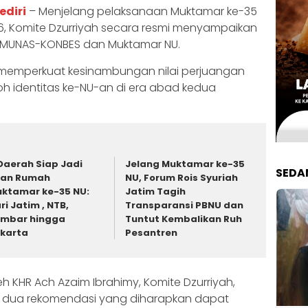
ediri
– Menjelang pelaksanaan Muktamar ke-35
6, Komite Dzurriyah secara resmi menyampaikan
a MUNAS-KONBES dan Muktamar NU.
k memperkuat kesinambungan nilai perjuangan
h identitas ke-NU-an di era abad kedua
Daerah Siap Jadi
Jelang Muktamar ke-35
SEDA
uan Rumah
NU, Forum Rois Syuriah
ktamar ke-35 NU:
Jatim Tagih
ri Jatim , NTB,
Transparansi PBNU dan
mbar hingga
Tuntut Kembalikan Ruh
karta
Pesantren
eh KHR Ach Azaim Ibrahimy, Komite Dzurriyah,
n dua rekomendasi yang diharapkan dapat