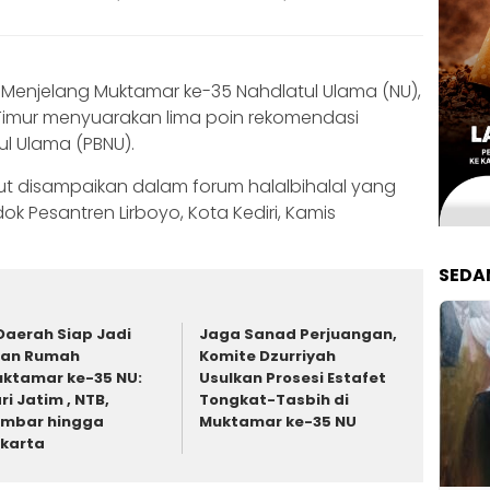
Menjelang Muktamar ke-35 Nahdlatul Ulama (NU),
Timur menyuarakan lima poin rekomendasi
l Ulama (PBNU).
ut disampaikan dalam forum halalbihalal yang
k Pesantren Lirboyo, Kota Kediri, Kamis
SEDA
Daerah Siap Jadi
Jaga Sanad Perjuangan,
uan Rumah
Komite Dzurriyah
ktamar ke-35 NU:
Usulkan Prosesi Estafet
ri Jatim , NTB,
Tongkat-Tasbih di
mbar hingga
Muktamar ke-35 NU
karta