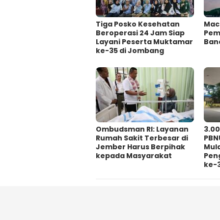
Tiga Posko Kesehatan
Mac
Beroperasi 24 Jam Siap
Pema
Layani Peserta Muktamar
Ban
ke-35 di Jombang
Ombudsman RI: Layanan
3.0
Rumah Sakit Terbesar di
PBN
Jember Harus Berpihak
Mul
kepada Masyarakat
Pen
ke-