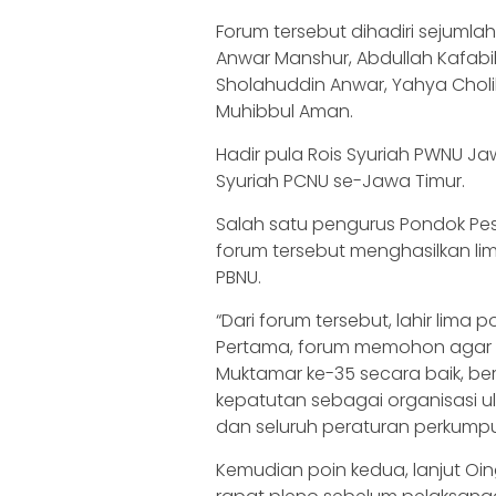
Forum tersebut dihadiri sejuml
Anwar Manshur, Abdullah Kafabih
Sholahuddin Anwar, Yahya Cholil 
Muhibbul Aman.
Hadir pula Rois Syuriah PWNU Ja
Syuriah PCNU se-Jawa Timur.
Salah satu pengurus Pondok Pes
forum tersebut menghasilkan li
PBNU.
“Dari forum tersebut, lahir lim
Pertama, forum memohon agar 
Muktamar ke-35 secara baik, bers
kepatutan sebagai organisasi 
dan seluruh peraturan perkumpula
Kemudian poin kedua, lanjut Oi