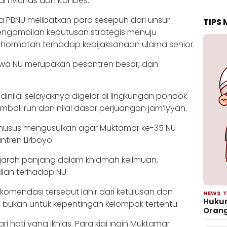
aan Munas dan Konbes.
a PBNU melibatkan para sesepuh dari unsur
TIPS
engambilan keputusan strategis menuju
hormatan terhadap kebijaksanaan ulama senior.
a NU merupakan pesantren besar, dan
dinilai selayaknya digelar di lingkungan pondok
bali ruh dan nilai dasar perjuangan jam’iyyah.
khusus mengusulkan agar Muktamar ke-35 NU
tren Lirboyo.
sejarah panjang dalam khidmah keilmuan,
dian terhadap NU.
komendasi tersebut lahir dari ketulusan dan
NEWS
,
T
Hukum
, bukan untuk kepentingan kelompok tertentu.
Oran
i hati yang ikhlas. Para kiai ingin Muktamar