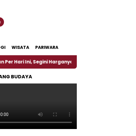
n
GI
WISATA
PARIWARA
Segini Harganya
‎Nasirun Maestro Lukis Pemadu Tra
ANG BUDAYA