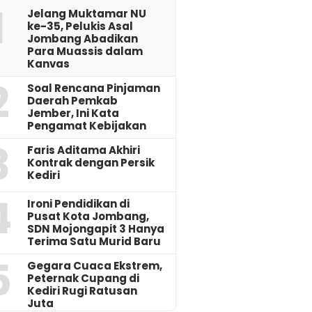
1
Jelang Muktamar NU
ke-35, Pelukis Asal
Jombang Abadikan
Para Muassis dalam
Kanvas
2
‎Soal Rencana Pinjaman
Daerah Pemkab
Jember, Ini Kata
Pengamat Kebijakan ‎
3
Faris Aditama Akhiri
Kontrak dengan Persik
Kediri
4
Ironi Pendidikan di
Pusat Kota Jombang,
SDN Mojongapit 3 Hanya
Terima Satu Murid Baru
5
‎Gegara Cuaca Ekstrem,
Peternak Cupang di
Kediri Rugi Ratusan
Juta