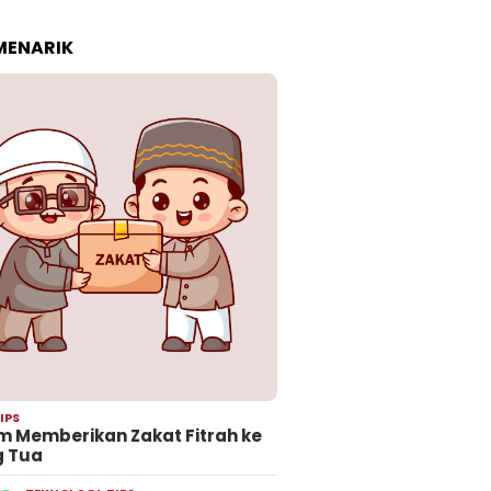
 MENARIK
IPS
 Memberikan Zakat Fitrah ke
g Tua