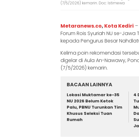
(7/5/2026) kemarin. Doc: Istimewa
Metaranews.co
,
Kota Kediri
– 
Forum Rois Syuriah NU se-Jawa 
kepada Pengurus Besar Nahdlatu
Kelima poin rekomendasi terseb
digelar di Aula An-Nawawy, Pondo
(7/5/2026) kemarin.
BACAAN LAINNYA
Lokasi Muktamar ke-35
4 
NU 2026 Belum Ketok
T
Palu, PBNU Turunkan Tim
Mu
Khusus Seleksi Tuan
Da
Rumah
Su
Ja