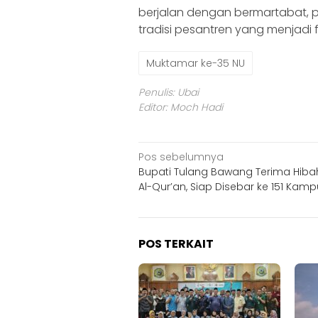
berjalan dengan bermartabat, 
tradisi pesantren yang menjadi 
Muktamar ke-35 NU
Penulis: Ubai
Editor: Moch Hadi
Navigasi
Pos sebelumnya
Bupati Tulang Bawang Terima Hibah
pos
Al-Qur’an, Siap Disebar ke 151 Kam
POS TERKAIT