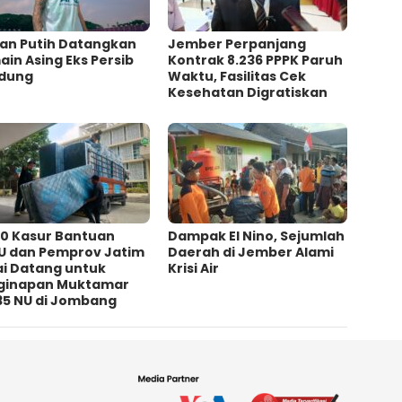
an Putih Datangkan
Jember Perpanjang
in Asing Eks Persib
Kontrak 8.236 PPPK Paruh
dung
Waktu, Fasilitas Cek
Kesehatan Digratiskan
00 Kasur Bantuan
Dampak El Nino, Sejumlah
U dan Pemprov Jatim
Daerah di Jember Alami
ai Datang untuk
Krisi Air
ginapan Muktamar
35 NU di Jombang