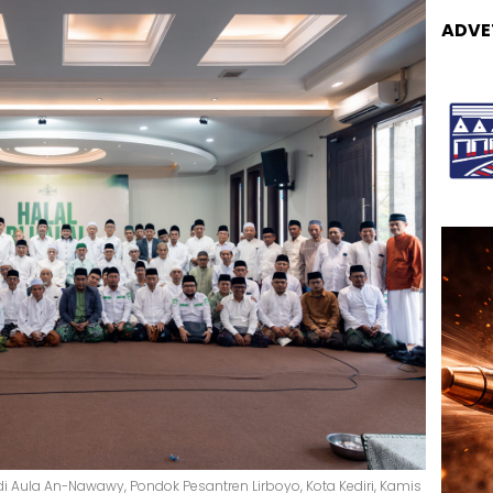
ADVE
di Aula An-Nawawy, Pondok Pesantren Lirboyo, Kota Kediri, Kamis