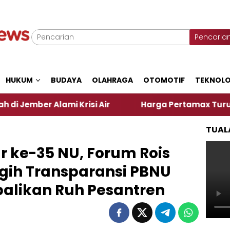
Pencaria
HUKUM
BUDAYA
OLAHRAGA
OTOMOTIF
TEKNOLO
i Krisi Air
Harga Pertamax Turun Per Hari Ini, 
TUAL
 ke-35 NU, Forum Rois
agih Transparansi PBNU
alikan Ruh Pesantren