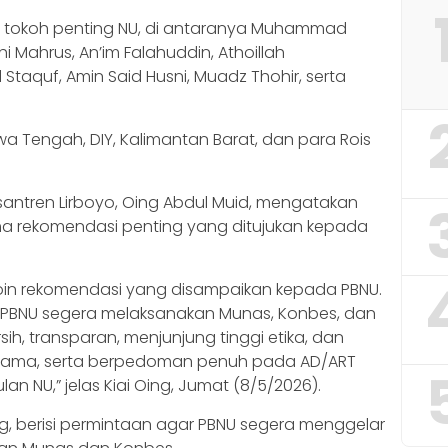
ah tokoh penting NU, di antaranya Muhammad
i Mahrus, An’im Falahuddin, Athoillah
Staquf, Amin Said Husni, Muadz Thohir, serta
wa Tengah, DIY, Kalimantan Barat, dan para Rois
antren Lirboyo, Oing Abdul Muid, mengatakan
ma rekomendasi penting yang ditujukan kepada
a poin rekomendasi yang disampaikan kepada PBNU.
PBNU segera melaksanakan Munas, Konbes, dan
ih, transparan, menjunjung tinggi etika, dan
ulama, serta berpedoman penuh pada AD/ART
n NU,” jelas Kiai Oing, Jumat (8/5/2026).
ng, berisi permintaan agar PBNU segera menggelar