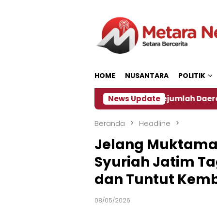
Loncat
ke
konten
HOME
NUSANTARA
POLITIK
‎
Dampak El Nino, Sejumlah Daerah di Jember Alam
News Update
Beranda
Headline
Jelang Muktamar
Syuriah Jatim T
dan Tuntut Kemb
08/05/2026