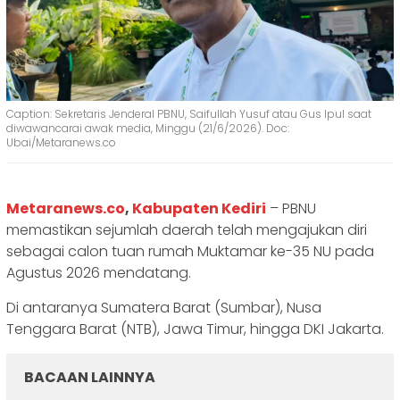
Caption: Sekretaris Jenderal PBNU, Saifullah Yusuf atau Gus Ipul saat
diwawancarai awak media, Minggu (21/6/2026). Doc:
Ubai/Metaranews.co
Metaranews.co
,
Kabupaten Kediri
– PBNU
memastikan sejumlah daerah telah mengajukan diri
sebagai calon tuan rumah Muktamar ke-35 NU pada
Agustus 2026 mendatang.
Di antaranya Sumatera Barat (Sumbar), Nusa
Tenggara Barat (NTB), Jawa Timur, hingga DKI Jakarta.
BACAAN LAINNYA