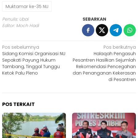
Muktamar ke-35 NU
Penulis: Ubai
SEBARKAN
Editor: Moch Hadi
Navigasi
Pos sebelumnya
Pos berikutnya
Sidang Komisi Organisasi NU
Halaqah Pengasuh
pos
Sepakati Payung Hukum
Pesantren Hasilkan Sejumlah
Tambang, Tinggal Tunggu
Rekomendasi Pencegahan
Ketok Palu Pleno
dan Penanganan Kekerasan
di Pesantren
POS TERKAIT