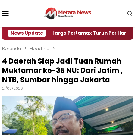
Loncat
ke
Menu
konten
Mobile
i Air
News Update
Harga Pertamax Turun Per Hari Ini, Segini 
Beranda
Headline
4 Daerah Siap Jadi Tuan Rumah
Muktamar ke-35 NU: Dari Jatim ,
NTB, Sumbar hingga Jakarta
21/06/2026