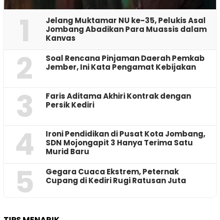
1
Jelang Muktamar NU ke-35, Pelukis Asal
Jombang Abadikan Para Muassis dalam
Kanvas
2
‎Soal Rencana Pinjaman Daerah Pemkab
Jember, Ini Kata Pengamat Kebijakan ‎
3
Faris Aditama Akhiri Kontrak dengan
Persik Kediri
4
Ironi Pendidikan di Pusat Kota Jombang,
SDN Mojongapit 3 Hanya Terima Satu
Murid Baru
5
‎Gegara Cuaca Ekstrem, Peternak
Cupang di Kediri Rugi Ratusan Juta
TIPS MENARIK