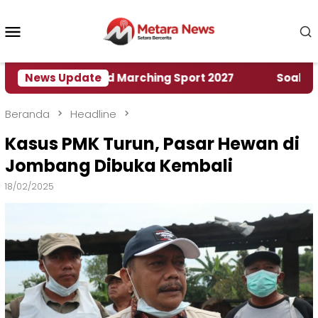
Loncat
ke
Menu
konten
Mobile
umah World Marching Sport 2027
News Update
‎Soal Rencana 
Beranda
Headline
Kasus PMK Turun, Pasar Hewan di
Jombang Dibuka Kembali
18/02/2025