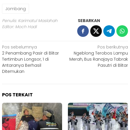
Jombang
Penulis: Karimatul Maslahah
SEBARKAN
Editor: Moch Hadi
Navigasi
Pos sebelumnya
Pos berikutnya
2 Penambang Pasir di Blitar
Ngeblong Terobos Lampu
pos
Tertimbun Longsor, 1 di
Merah, Bus Ranajaya Tabrak
Antaranya Berhasil
Pasutri di Blitar
Ditemukan
POS TERKAIT