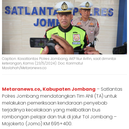
Caption: Kasatlantas Polres Jombang, AKP Nur Arifin, saat dimintai
keterangan, Kamis (23/5/2024). Doc: Karimatul
Maslahah/Metaranews.co
Metaranews.co
,
Kabupaten Jombang
– Satlantas
Polres Jombang mendatangkan Tim Ahli (TA) untuk
melakukan pemeriksaan kendaraan penyebab
terjadinya kecelakaan yang melibatkan bus
rombongan pelajar dan truk di jalur Tol Jombang –
Mojokerto (Jomo) KM 695+400.