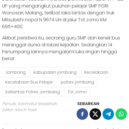
UP yang mengangkut puluhan pelajar SMP PGRI
Wonosari, Malang, terlibat laka lantas dengan truk
Mitsubishi nopol N 9674 UH di jalur Tol Jomo KM
695+400.
Akibat peristiwa itu, seorang guru SMP dan kenek bus
meninggal dunia di lokasi kejadian. Sedangkan 14
Penumpang lainnya mengalami luka ringan hingga
berat.
Jombang
kabupaten jombang
kecelakaan
Kecelakaan Bus Pelajar
polres jombang
Satlantas Polres Jombang
Tol Jomo
Penulis: Karimatul Maslahah
SEBARKAN
Editor: Moch Hadi