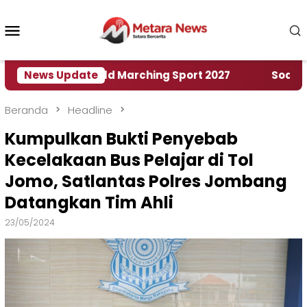
Loncat
ke
Menu
konten
Mobile
 Rumah World Marching Sport 2027
News Update
‎Soal Rencan
Beranda
Headline
Kumpulkan Bukti Penyebab
Kecelakaan Bus Pelajar di Tol
Jomo, Satlantas Polres Jombang
Datangkan Tim Ahli
23/05/2024