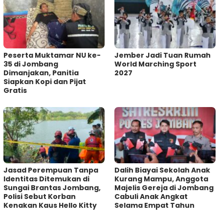
Peserta Muktamar NU ke-
Jember Jadi Tuan Rumah
35 di Jombang
World Marching Sport
Dimanjakan, Panitia
2027
Siapkan Kopi dan Pijat
Gratis
Jasad Perempuan Tanpa
Dalih Biayai Sekolah Anak
Identitas Ditemukan di
Kurang Mampu, Anggota
Sungai Brantas Jombang,
Majelis Gereja di Jombang
Polisi Sebut Korban
Cabuli Anak Angkat
Kenakan Kaus Hello Kitty
Selama Empat Tahun