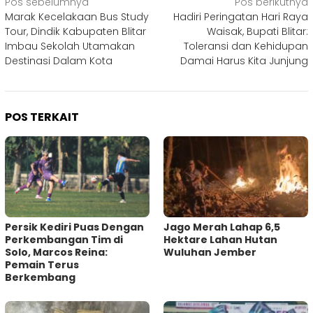
Navigasi
Pos sebelumnya
Pos berikutnya
Marak Kecelakaan Bus Study
Hadiri Peringatan Hari Raya
pos
Tour, Dindik Kabupaten Blitar
Waisak, Bupati Blitar:
Imbau Sekolah Utamakan
Toleransi dan Kehidupan
Destinasi Dalam Kota
Damai Harus Kita Junjung
POS TERKAIT
Persik Kediri Puas Dengan
Jago Merah Lahap 6,5
Perkembangan Tim di
Hektare Lahan Hutan
Solo, Marcos ‎Reina:
Wuluhan Jember
Pemain Terus
Berkembang