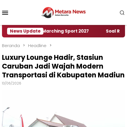
Loncat
ke
Menu
konten
Mobile
ah World Marching Sport 2027
News Update
‎Soal Rencana Pin
Beranda
Headline
Luxury Lounge Hadir, Stasiun
Caruban Jadi Wajah Modern
Transportasi di Kabupaten Madiun
13/06/2026