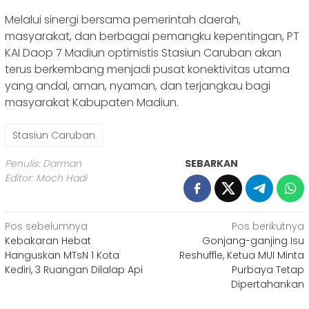
Melalui sinergi bersama pemerintah daerah,
masyarakat, dan berbagai pemangku kepentingan, PT
KAI Daop 7 Madiun optimistis Stasiun Caruban akan
terus berkembang menjadi pusat konektivitas utama
yang andal, aman, nyaman, dan terjangkau bagi
masyarakat Kabupaten Madiun.
Stasiun Caruban
Penulis: Darman
SEBARKAN
Editor: Moch Hadi
Navigasi
Pos sebelumnya
Pos berikutnya
Kebakaran Hebat
Gonjang-ganjing Isu
pos
Hanguskan MTsN 1 Kota
Reshuffle, Ketua MUI Minta
Kediri, 3 Ruangan Dilalap Api
Purbaya Tetap
Dipertahankan