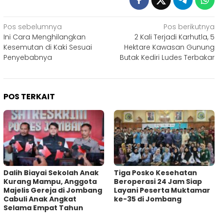
Navigasi
Pos sebelumnya
Pos berikutnya
Ini Cara Menghilangkan
2 Kali Terjadi Karhutla, 5
pos
Kesemutan di Kaki Sesuai
Hektare Kawasan Gunung
Penyebabnya
Butak Kediri Ludes Terbakar
POS TERKAIT
Dalih Biayai Sekolah Anak
Tiga Posko Kesehatan
Kurang Mampu, Anggota
Beroperasi 24 Jam Siap
Majelis Gereja di Jombang
Layani Peserta Muktamar
Cabuli Anak Angkat
ke-35 di Jombang
Selama Empat Tahun