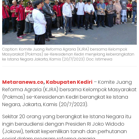
Caption: Komite Juang Reforma Agraria (KJRA) bersama Kelompok
Masyarakat (Pokmas) se-Keresidenan Kediri menjelang keberangkatan
ke Istana Negara Jakarta, Kamis (20/7/2023). Doc: Istimewa
Metaranews.co
,
Kabupaten Kediri
– Komite Juang
Reforma Agraria (KJRA) bersama Kelompok Masyarakat
(Pokmas) se-Keresidenan Kediri berangkat ke Istana
Negara, Jakarta, Kamis (20/7/2023).
Sekitar 20 orang yang berangkat ke Istana Negara itu
ingin beraudiensi dengan Presiden RI Joko Widodo
(Jokowi), terkait kepemilikan tanah dan perhutanan
sosial dalam program reforma agraria.