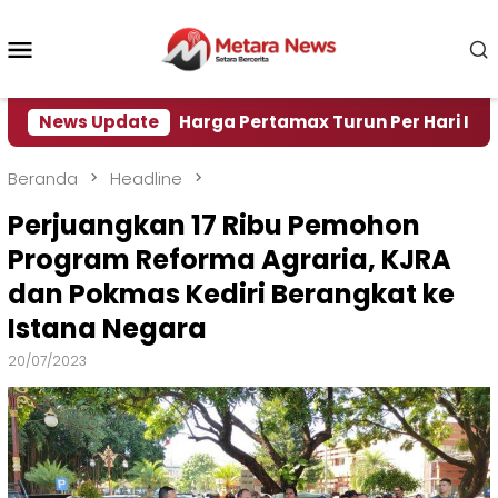
Loncat
ke
Menu
konten
Mobile
Air
News Update
Harga Pertamax Turun Per Hari Ini, Segini Ha
Beranda
Headline
Perjuangkan 17 Ribu Pemohon
Program Reforma Agraria, KJRA
dan Pokmas Kediri Berangkat ke
Istana Negara
20/07/2023