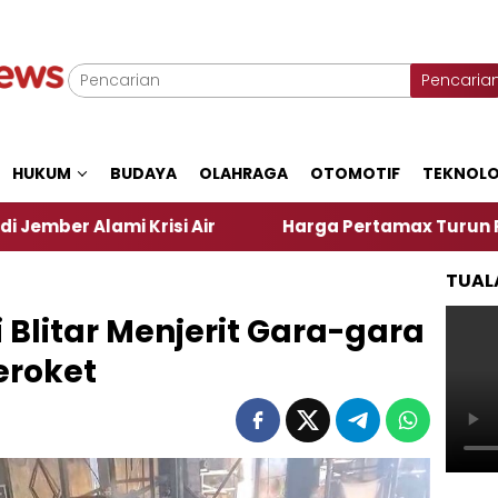
Pencaria
HUKUM
BUDAYA
OLAHRAGA
OTOMOTIF
TEKNOLO
i Krisi Air
Harga Pertamax Turun Per Hari Ini, 
TUAL
 Blitar Menjerit Gara-gara
eroket