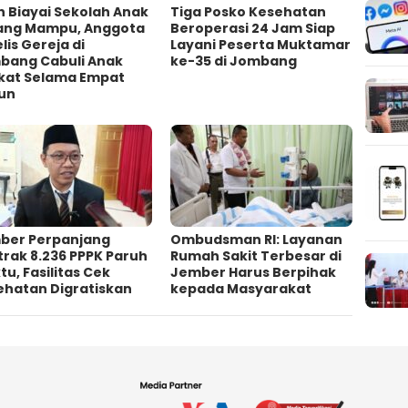
h Biayai Sekolah Anak
Tiga Posko Kesehatan
ang Mampu, Anggota
Beroperasi 24 Jam Siap
lis Gereja di
Layani Peserta Muktamar
bang Cabuli Anak
ke-35 di Jombang
kat Selama Empat
un
ber Perpanjang
Ombudsman RI: Layanan
rak 8.236 PPPK Paruh
Rumah Sakit Terbesar di
u, Fasilitas Cek
Jember Harus Berpihak
ehatan Digratiskan
kepada Masyarakat