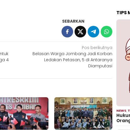
TIPS
SEBARKAN
Pos berikutnya
untuk
Belasan Warga Jombang Jadi Korban
iga 4
Ledakan Petasan, 5 di Antaranya
Diamputasi
NEWS
,
T
Hukum
Oran