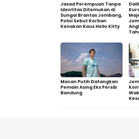
Jasad Perempuan Tanpa
Dali
Identitas Ditemukan di
Kur
Sungai Brantas Jombang,
Maje
Polisi Sebut Korban
Jom
Kenakan Kaus Hello Kitty
Ang
Tah
Macan Putih Datangkan
Jem
Pemain Asing Eks Persib
Kont
Bandung
Wakt
Kes