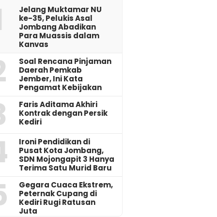
1
Jelang Muktamar NU
ke-35, Pelukis Asal
Jombang Abadikan
Para Muassis dalam
Kanvas
2
‎Soal Rencana Pinjaman
Daerah Pemkab
Jember, Ini Kata
Pengamat Kebijakan ‎
3
Faris Aditama Akhiri
Kontrak dengan Persik
Kediri
4
Ironi Pendidikan di
Pusat Kota Jombang,
SDN Mojongapit 3 Hanya
Terima Satu Murid Baru
5
‎Gegara Cuaca Ekstrem,
Peternak Cupang di
Kediri Rugi Ratusan
Juta