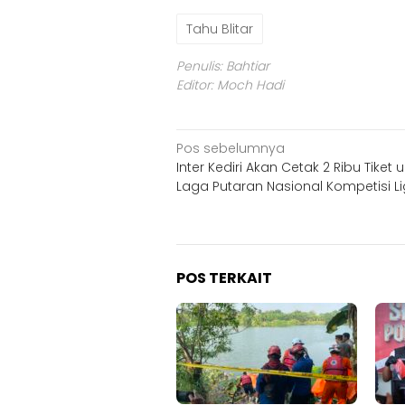
Tahu Blitar
Penulis: Bahtiar
Editor: Moch Hadi
Navigasi
Pos sebelumnya
Inter Kediri Akan Cetak 2 Ribu Tiket 
pos
Laga Putaran Nasional Kompetisi L
POS TERKAIT