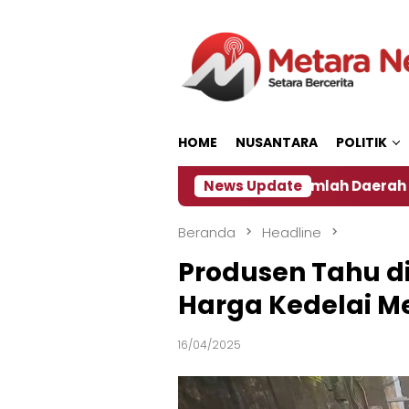
Loncat
ke
konten
HOME
NUSANTARA
POLITIK
‎
Dampak El Nino, Sejumlah Daerah di Jember Alam
News Update
Beranda
Headline
Produsen Tahu di
Harga Kedelai M
16/04/2025