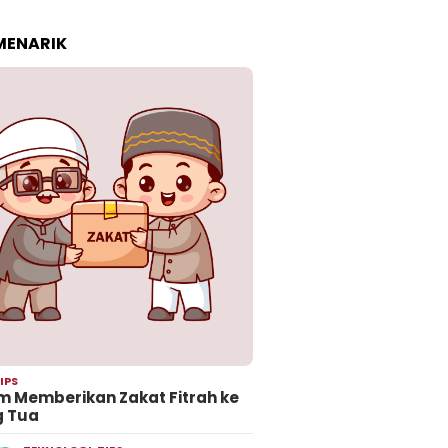
 MENARIK
IPS
 Memberikan Zakat Fitrah ke
g Tua