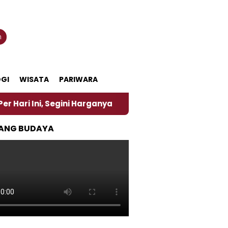
n
GI
WISATA
PARIWARA
Segini Harganya
‎Nasirun Maestro Lukis Pemadu Tra
ANG BUDAYA