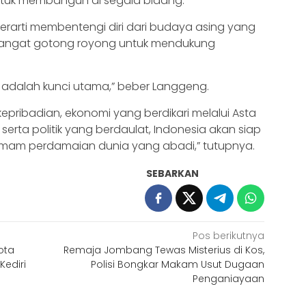
tuk membangun di segala bidang.
rarti membentengi diri dari budaya asing yang
mangat gotong royong untuk mendukung
a adalah kunci utama,” beber Langgeng.
ribadian, ekonomi yang berdikari melalui Asta
serta politik yang berdaulat, Indonesia akan siap
mam perdamaian dunia yang abadi,” tutupnya.
SEBARKAN
Pos berikutnya
ota
Remaja Jombang Tewas Misterius di Kos,
Kediri
Polisi Bongkar Makam Usut Dugaan
Penganiayaan