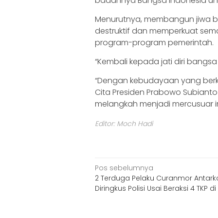
badannya Bangsa Indonesia un
Menurutnya, membangun jiwa be
destruktif dan memperkuat se
program-program pemerintah.
“Kembali kepada jati diri bangs
“Dengan kebudayaan yang berkep
Cita Presiden Prabowo Subianto 
melangkah menjadi mercusuar i
Editor: Moch Hadi
Navigasi
Pos sebelumnya
2 Terduga Pelaku Curanmor Antark
pos
Diringkus Polisi Usai Beraksi 4 TKP di 