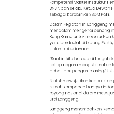
kompetensi Master Instruktur Peng
BNSP, dan selaku Ketua Dewan P
sebagai Karobinkar SSDM Polri.
Dalam kegiatan ini Langgeng 
mendalam mengenai benang mera
Bung Karno untuk mewujudkan ked
yaitu berdaulat di bidang Politi
dalam kebudayaan.
“Saat ini kita berada di tengah t
setiap negara mengutamakan ke
bebas dari pengaruh asing,” tut
“Untuk mewujudkan kedaulatan p
rumah komponen bangsa Indone
royong nasional dalam mewujudka
urai Langgeng.
Langgeng menambahkan, kemand