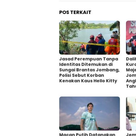
POS TERKAIT
Jasad Perempuan Tanpa
Dali
Identitas Ditemukan di
Kur
Sungai Brantas Jombang,
Maje
Polisi Sebut Korban
Jom
Kenakan Kaus Hello Kitty
Ang
Tah
Macan Putih Datangkan
Jem