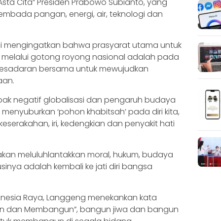
“Asta Cita” Presiden Prabowo Subianto, yang
embada pangan, energi, air, teknologi dan
ini mengingatkan bahwa prasyarat utama untuk
melalui gotong royong nasional adalah pada
ni kesadaran bersama untuk mewujudkan
aan.
k negatif globalisasi dan pengaruh budaya
 menyuburkan ‘pohon khabitsah’ pada diri kita,
 keserakahan, iri, kedengkian dan penyakit hati
kan akan meluluhlantakkan moral, hukum, budaya
inya adalah kembali ke jati diri bangsa
ndonesia Raya, Langgeng menekankan kata
un dan Membangun”, bangun jiwa dan bangun