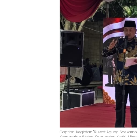
Caption: Kegiatan "Ruwat Agung Soekarno"
Kecamatan Wates, Kabupaten Kediri, Ming