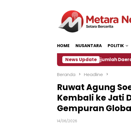
Loncat
ke
konten
HOME
NUSANTARA
POLITIK
Dampak El Nino, Sejumlah Daerah di Jember Alami
News Update
Beranda
Headline
Ruwat Agung Soek
Kembali ke Jati 
Gempuran Global
14/06/2026