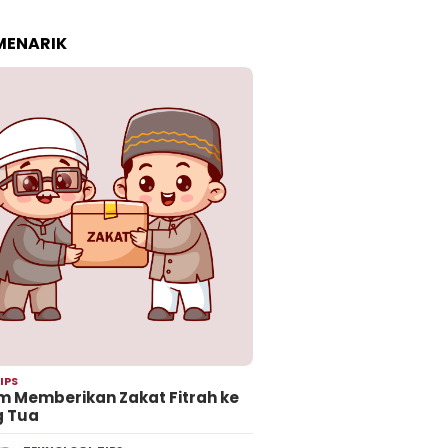
 MENARIK
IPS
 Memberikan Zakat Fitrah ke
g Tua