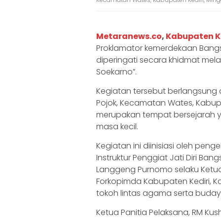
Metaranews.co
,
Kabupaten K
Proklamator kemerdekaan Bangsa
diperingati secara khidmat mel
Soekarno”.
Kegiatan tersebut berlangsung 
Pojok, Kecamatan Wates, Kabupa
merupakan tempat bersejarah 
masa kecil.
Kegiatan ini diinisiasi oleh pen
Instruktur Penggiat Jati Diri Bang
Langgeng Purnomo selaku Ketua
Forkopimda Kabupaten Kediri, Kap
tokoh lintas agama serta buda
Ketua Panitia Pelaksana, RM Ku