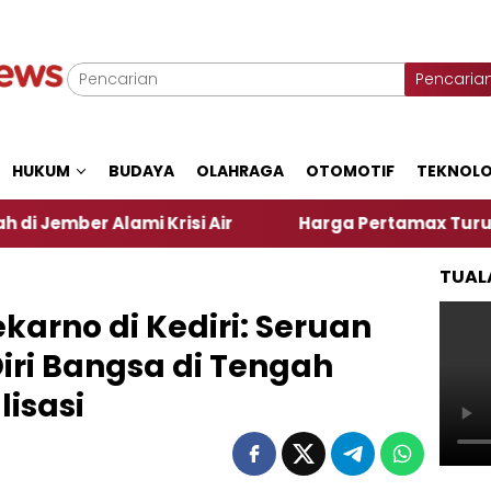
Pencaria
HUKUM
BUDAYA
OLAHRAGA
OTOMOTIF
TEKNOLO
 Krisi Air
Harga Pertamax Turun Per Hari Ini, Se
TUAL
arno di Kediri: Seruan
Diri Bangsa di Tengah
isasi