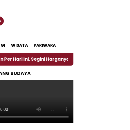
n
GI
WISATA
PARIWARA
gini Harganya
‎Nasirun Maestro Lukis Pemadu Trad
ANG BUDAYA