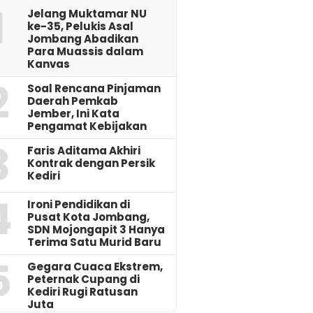
1
Jelang Muktamar NU
ke-35, Pelukis Asal
Jombang Abadikan
Para Muassis dalam
Kanvas
2
‎Soal Rencana Pinjaman
Daerah Pemkab
Jember, Ini Kata
Pengamat Kebijakan ‎
3
Faris Aditama Akhiri
Kontrak dengan Persik
Kediri
4
Ironi Pendidikan di
Pusat Kota Jombang,
SDN Mojongapit 3 Hanya
Terima Satu Murid Baru
5
‎Gegara Cuaca Ekstrem,
Peternak Cupang di
Kediri Rugi Ratusan
Juta