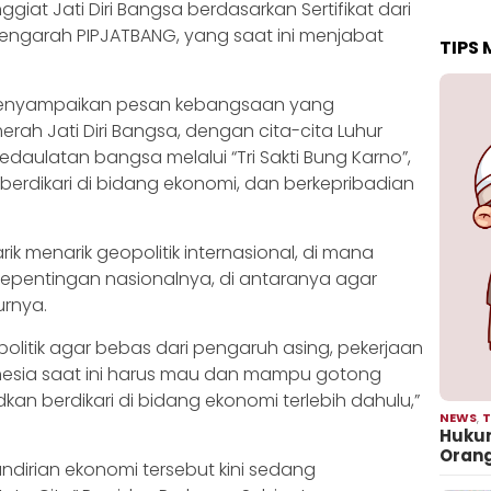
giat Jati Diri Bangsa berdasarkan Sertifikat dari
engarah PIPJATBANG, yang saat ini menjabat
TIPS
menyampaikan pesan kebangsaan yang
h Jati Diri Bangsa, dengan cita-cita Luhur
aulatan bangsa melalui “Tri Sakti Bung Karno”,
k, berdikari di bidang ekonomi, dan berkepribadian
arik menarik geopolitik internasional, di mana
pentingan nasionalnya, di antaranya agar
urnya.
olitik agar bebas dari pengaruh asing, pekerjaan
sia saat ini harus mau dan mampu gotong
n berdikari di bidang ekonomi terlebih dahulu,”
NEWS
,
T
Hukum
Oran
irian ekonomi tersebut kini sedang