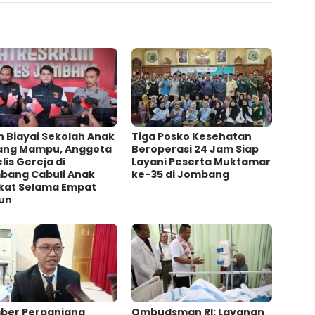
h Biayai Sekolah Anak
Tiga Posko Kesehatan
ang Mampu, Anggota
Beroperasi 24 Jam Siap
lis Gereja di
Layani Peserta Muktamar
bang Cabuli Anak
ke-35 di Jombang
kat Selama Empat
un
ber Perpanjang
Ombudsman RI: Layanan