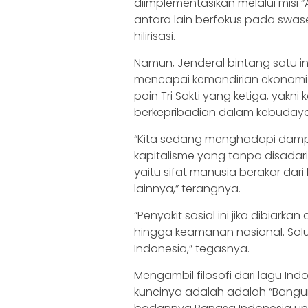
diimplementasikan melalui misi 
antara lain berfokus pada swas
hilirisasi.
Namun, Jenderal bintang satu 
mencapai kemandirian ekonomi 
poin Tri Sakti yang ketiga, yak
berkepribadian dalam kebuday
“Kita sedang menghadapi dampa
kapitalisme yang tanpa disadari
yaitu sifat manusia berakar dari
lainnya,” terangnya.
“Penyakit sosial ini jika dibiar
hingga keamanan nasional. Solus
Indonesia,” tegasnya.
Mengambil filosofi dari lagu I
kuncinya adalah adalah “Bang