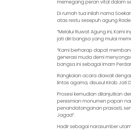
memegang peran vital dalam se
Di rumah tua inilah nama Soek
atas restu sesepuh agung Rade
“Melalui Ruwat Agung ini, Kami i
jati diri bangsa yang mulai memu
“Kami berharap dapat membangk
generasi muda demi menyongso
bangsa ini sebagai Imam Perdam
Rangkaian acara diawali deng
lintas agama, disusul Kirab Jat
Prosesi kemudian dilanjutkan d
peresmian monumen papan nam
penandatanganan prasasti, ser
Jagad”.
Hadir sebagai narasumber utama