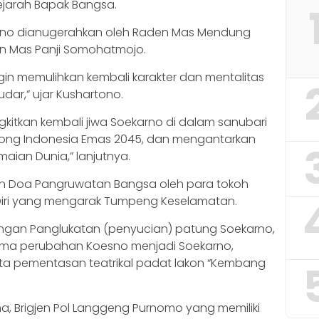
jarah Bapak Bangsa.
arno dianugerahkan oleh Raden Mas Mendung
n Mas Panji Somohatmojo.
ngin memulihkan kembali karakter dan mentalitas
dar,” ujar Kushartono.
itkan kembali jiwa Soekarno di dalam sanubari
ng Indonesia Emas 2045, dan mengantarkan
aian Dunia,” lanjutnya.
an Doa Pangruwatan Bangsa oleh para tokoh
i Diri yang mengarak Tumpeng Keselamatan.
engan Panglukatan (penyucian) patung Soekarno,
a perubahan Koesno menjadi Soekarno,
ta pementasan teatrikal padat lakon “Kembang
, Brigjen Pol Langgeng Purnomo yang memiliki