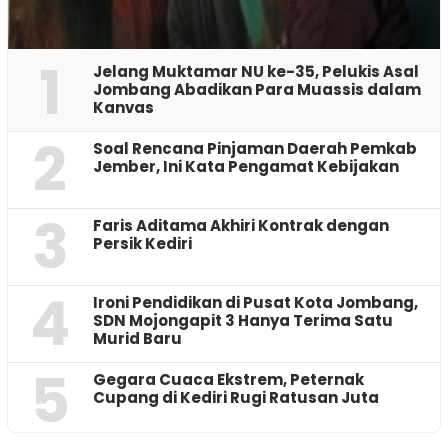
1
Jelang Muktamar NU ke-35, Pelukis Asal
Jombang Abadikan Para Muassis dalam
Kanvas
2
‎Soal Rencana Pinjaman Daerah Pemkab
Jember, Ini Kata Pengamat Kebijakan ‎
3
Faris Aditama Akhiri Kontrak dengan
Persik Kediri
4
Ironi Pendidikan di Pusat Kota Jombang,
SDN Mojongapit 3 Hanya Terima Satu
Murid Baru
5
‎Gegara Cuaca Ekstrem, Peternak
Cupang di Kediri Rugi Ratusan Juta