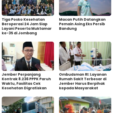
Tiga Posko Kesehatan
Macan Putih Datangkan
Beroperasi 24 Jam Siap
Pemain Asing Eks Persib
Layani Peserta Muktamar
Bandung
ke-35 di Jombang
Jember Perpanjang
Ombudsman RI: Layanan
Kontrak 8.236 PPPK Paruh
Rumah Sakit Terbesar di
Waktu, Fasilitas Cek
Jember Harus Berpihak
Kesehatan Digratiskan
kepada Masyarakat