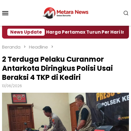
Loncat
ke
Menu
konten
Mobile
ir
News Update
Harga Pertamax Turun Per Hari Ini, Segini Ha
Beranda
Headline
2 Terduga Pelaku Curanmor
Antarkota Diringkus Polisi Usai
Beraksi 4 TKP di Kediri
13/06/2026