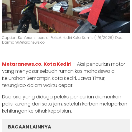
Caption: Konferensi pers di Polsek Kediri Kota, Kamis (11/6/2026). Doc:
Darman/Metaranews.co
‎Metaranews.co
,
Kota Kediri
– Aksi pencurian motor
yang menyasar sebuah rumah kos mahasiswa di
Kelurahan Semampir, Kota Kediri, Jawa Timur,
terungkap dalam waktu cepat.
Dua pria yang diduga pelaku pencurian diamankan
polisi kurang dari satu jam, setelah korban melaporkan
kehilangan ke pihak kepolisian.
BACAAN LAINNYA