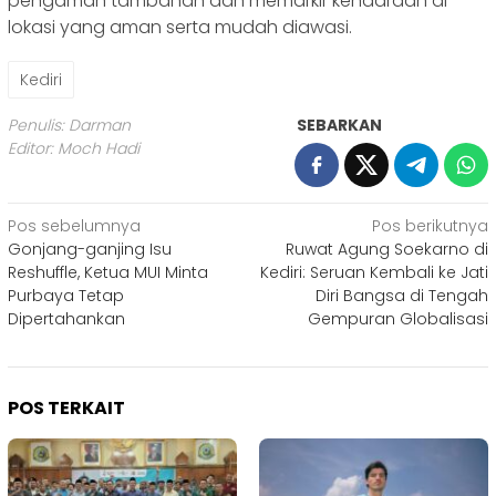
pengaman tambahan dan memarkir kendaraan di
lokasi yang aman serta mudah diawasi.
Kediri
Penulis: Darman
SEBARKAN
Editor: Moch Hadi
Navigasi
Pos sebelumnya
Pos berikutnya
Gonjang-ganjing Isu
Ruwat Agung Soekarno di
pos
Reshuffle, Ketua MUI Minta
Kediri: Seruan Kembali ke Jati
Purbaya Tetap
Diri Bangsa di Tengah
Dipertahankan
Gempuran Globalisasi
POS TERKAIT