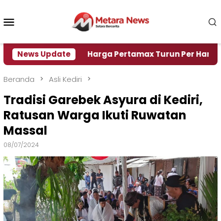
Loncat
ke
Menu
konten
Mobile
risi Air
News Update
Harga Pertamax Turun Per Hari Ini, Segi
Beranda
Asli Kediri
Tradisi Garebek Asyura di Kediri,
Ratusan Warga Ikuti Ruwatan
Massal
08/07/2024