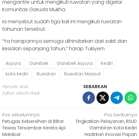
mengantre untuk mengikuti ruwatan yang digelar
Komunitas Garuda Mukha.
Ia menyebut sudah tiga kali ini mengikuti ruwatan
tahunan tersebut.
“Ya harapannya semoga dihindarkan dari sakit dan
kesialan sepanjang tahun,” harap Tukiyem.
Asyura
Garebek
Garebek Asyura
Kediri
kota kediri
Ruwatan
Ruwatan Massal
Penulis: Anis
SEBARKAN
Editor: Moch Hadi
Navigasi
Pos sebelumnya
Pos berikutnya
Petugas Kebersihan di Blitar
Tingkatkan Pelayanan, RSUD
pos
Tewas Tersambar Kereta Api
Gambiran Kota Kediri
Malabar
Hadirkan Inovasi Papan