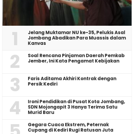
1
Jelang Muktamar NU ke-35, Pelukis Asal
Jombang Abadikan Para Muassis dalam
Kanvas
2
‎Soal Rencana Pinjaman Daerah Pemkab
Jember, Ini Kata Pengamat Kebijakan ‎
3
Faris Aditama Akhiri Kontrak dengan
Persik Kediri
4
Ironi Pendidikan di Pusat Kota Jombang,
SDN Mojongapit 3 Hanya Terima Satu
Murid Baru
5
‎Gegara Cuaca Ekstrem, Peternak
Cupang di Kediri Rugi Ratusan Juta