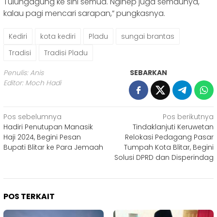
Tulungagung ke sini semua. Nginep juga semaunya,
kalau pagi mencari sarapan,” pungkasnya.
Kediri
kota kediri
Pladu
sungai brantas
Tradisi
Tradisi Pladu
Penulis: Anis
SEBARKAN
Editor: Moch Hadi
Navigasi
Pos sebelumnya
Pos berikutnya
Hadiri Penutupan Manasik
Tindaklanjuti Keruwetan
pos
Haji 2024, Begini Pesan
Relokasi Pedagang Pasar
Bupati Blitar ke Para Jemaah
Tumpah Kota Blitar, Begini
Solusi DPRD dan Disperindag
POS TERKAIT