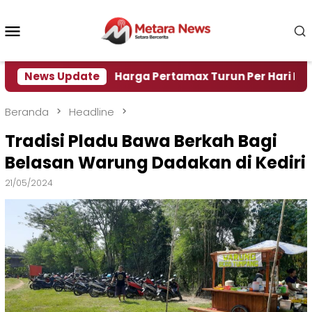
Loncat
ke
Menu
konten
Mobile
 Air
News Update
Harga Pertamax Turun Per Hari Ini, Segini H
Beranda
Headline
Tradisi Pladu Bawa Berkah Bagi
Belasan Warung Dadakan di Kediri
21/05/2024