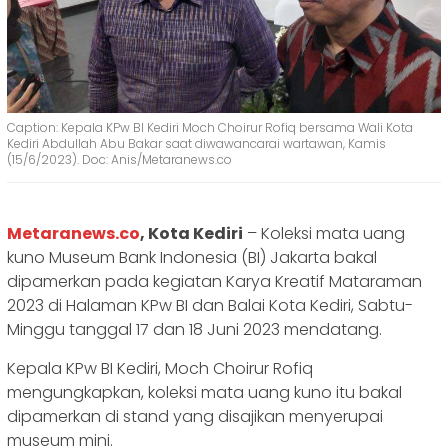
Caption: Kepala KPw BI Kediri Moch Choirur Rofiq bersama Wali Kota
Kediri Abdullah Abu Bakar saat diwawancarai wartawan, Kamis
(15/6/2023). Doc: Anis/Metaranews.co
Metaranews.co
, Kota Kediri
– Koleksi mata uang
kuno Museum Bank Indonesia (BI) Jakarta bakal
dipamerkan pada kegiatan Karya Kreatif Mataraman
2023 di Halaman KPw BI dan Balai Kota Kediri, Sabtu-
Minggu tanggal 17 dan 18 Juni 2023 mendatang.
Kepala KPw BI Kediri, Moch Choirur Rofiq
mengungkapkan, koleksi mata uang kuno itu bakal
dipamerkan di stand yang disajikan menyerupai
museum mini.