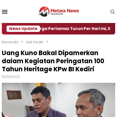
Loncat
ke
Menu
konten
Mobile
News Update
Harga Pertamax Turun Per Hari Ini, Segini Harga
Beranda
Asli Kediri
Uang Kuno Bakal Dipamerkan
dalam Kegiatan Peringatan 100
Tahun Heritage KPw BI Kediri
15/06/2023