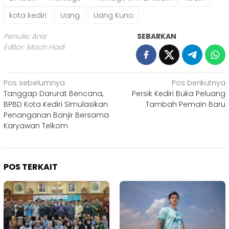
kota kediri
Uang
Uang Kuno
Penulis: Anis
SEBARKAN
Editor: Moch Hadi
Navigasi
Pos sebelumnya
Pos berikutnya
Tanggap Darurat Bencana,
Persik Kediri Buka Peluang
pos
BPBD Kota Kediri Simulasikan
Tambah Pemain Baru
Penanganan Banjir Bersama
Karyawan Telkom
POS TERKAIT