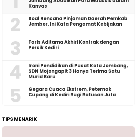
1
Jombang Abadikan Para Muassis dalam
Kanvas
2
‎Soal Rencana Pinjaman Daerah Pemkab
Jember, Ini Kata Pengamat Kebijakan ‎
3
Faris Aditama Akhiri Kontrak dengan
Persik Kediri
4
Ironi Pendidikan di Pusat Kota Jombang,
SDN Mojongapit 3 Hanya Terima Satu
Murid Baru
5
‎Gegara Cuaca Ekstrem, Peternak
Cupang di Kediri Rugi Ratusan Juta
TIPS MENARIK