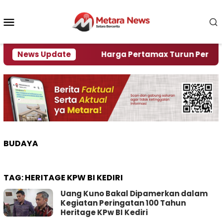
Loncat
ke
Menu
konten
Mobile
mi Krisi Air
News Update
Harga Pertamax Turun Per Hari Ini, 
BUDAYA
TAG:
HERITAGE KPW BI KEDIRI
Uang Kuno Bakal Dipamerkan dalam
Kegiatan Peringatan 100 Tahun
Heritage KPw BI Kediri