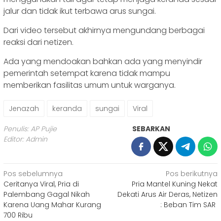
jalur dan tidak ikut terbawa arus sungai.
Dari video tersebut akhirnya mengundang berbagai
reaksi dari netizen.
Ada yang mendoakan bahkan ada yang menyindir
pemerintah setempat karena tidak mampu
memberikan fasilitas umum untuk warganya.
Jenazah
keranda
sungai
Viral
Penulis: AP Pujie
SEBARKAN
Editor: Admin
Navigasi
Pos sebelumnya
Pos berikutnya
Ceritanya Viral, Pria di
Pria Mantel Kuning Nekat
pos
Palembang Gagal Nikah
Dekati Arus Air Deras, Netizen
Karena Uang Mahar Kurang
: Beban Tim SAR
700 Ribu