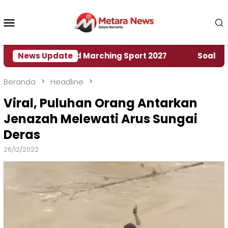
Loncat
ke
Menu
konten
Mobile
umah World Marching Sport 2027
News Update
‎Soal Rencana 
Beranda
Headline
Viral, Puluhan Orang Antarkan
Jenazah Melewati Arus Sungai
Deras
26/12/2022