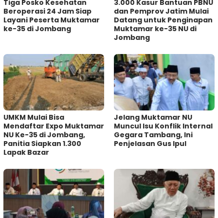
Tiga Posko Kesehatan
3.000 Kasur Bantuan PBNU
Beroperasi 24 Jam Siap
dan Pemprov Jatim Mulai
Layani Peserta Muktamar
Datang untuk Penginapan
ke-35 di Jombang
Muktamar ke-35 NU di
Jombang
UMKM Mulai Bisa
Jelang Muktamar NU
Mendaftar Expo Muktamar
Muncul Isu Konflik Internal
NU Ke-35 di Jombang,
Gegara Tambang, Ini
Panitia Siapkan 1.300
Penjelasan Gus Ipul
Lapak Bazar