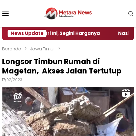
Loncat
ke
Menu
konten
Mobile
 Per Hari Ini, Segini Harganya
News Update
‎Nasirun Maestro 
Beranda
Jawa Timur
Longsor Timbun Rumah di
Magetan, Akses Jalan Tertutup
17/02/2023