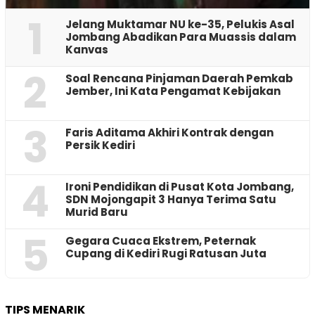
1
Jelang Muktamar NU ke-35, Pelukis Asal
Jombang Abadikan Para Muassis dalam
Kanvas
2
‎Soal Rencana Pinjaman Daerah Pemkab
Jember, Ini Kata Pengamat Kebijakan ‎
3
Faris Aditama Akhiri Kontrak dengan
Persik Kediri
4
Ironi Pendidikan di Pusat Kota Jombang,
SDN Mojongapit 3 Hanya Terima Satu
Murid Baru
5
‎Gegara Cuaca Ekstrem, Peternak
Cupang di Kediri Rugi Ratusan Juta
TIPS MENARIK