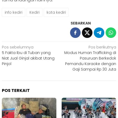
info kediri
Kediri
kota kediri
SEBARKAN
Navigasi
Pos sebelumnya
Pos berikutnya
5 Fakta Ibu di Tuban yang
Modus Human Trafficking di
pos
Niat Jual Ginjal akibat Utang
Pasuruan Berkedok
Pinjol
Pemandu Karaoke dengan
Gaji Sampai Rp 30 Juta
POS TERKAIT