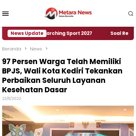
Loncat
ke
Menu
konten
Mobile
 World Marching Sport 2027
News Update
‎Soal Rencana Pinj
Beranda
News
97 Persen Warga Telah Memiliki
BPJS, Wali Kota Kediri Tekankan
Perbaikan Seluruh Layanan
Kesehatan Dasar
23/11/2022