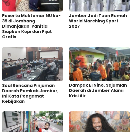
Peserta Muktamar NU ke-
Jember Jadi Tuan Rumah
35 di Jombang
World Marching Sport
Dimanjakan, Panitia
2027
Siapkan Kopi dan Pijat
Gratis
Dampak El Nino, Sejumlah
‎Soal Rencana Pinjaman
Daerah di Jember Alami
Daerah Pemkab Jember,
Krisi Air
Ini Kata Pengamat
Kebijakan ‎