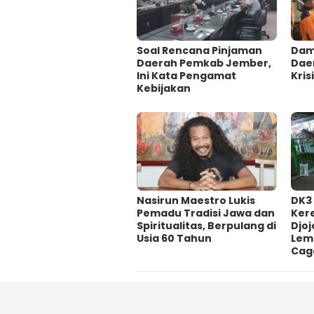
‎Soal Rencana Pinjaman
Damp
Daerah Pemkab Jember,
Dae
Ini Kata Pengamat
Krisi
Kebijakan ‎
‎Nasirun Maestro Lukis
DK3
Pemadu Tradisi Jawa dan
Ker
Spiritualitas, Berpulang di
Djoj
Usia 60 Tahun
Lem
Cag