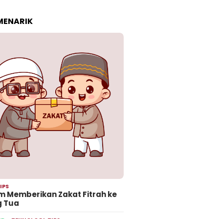
 MENARIK
IPS
 Memberikan Zakat Fitrah ke
g Tua