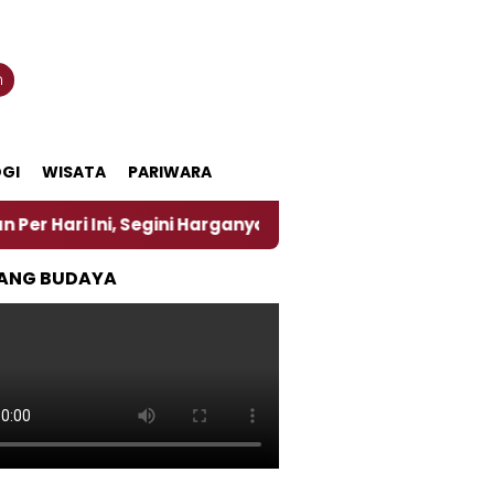
n
GI
WISATA
PARIWARA
, Segini Harganya
‎Nasirun Maestro Lukis Pemadu 
ANG BUDAYA