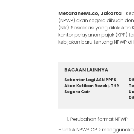
Metaranews.co, Jakarta
– Ke
(NPWP) akan segera dibuah d
(NIK). Sosialisasi yang dilaku
kantor pelayanan pajak (KPP) te
kebijakan baru tentang NPWP di 
BACAAN LAINNYA
Sebentar Lagi ASN PPPK
Di
Akan Ketiban Rezeki, THR
Te
Segera Cair
Ua
Di
Perubahan format NPWP:
– Untuk NPWP OP > menggunaka