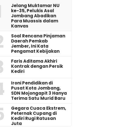
1
Jelang Muktamar NU
ke-35, Pelukis Asal
Jombang Abadikan
Para Muassis dalam
Kanvas
2
‎Soal Rencana Pinjaman
Daerah Pemkab
Jember, Ini Kata
Pengamat Kebijakan ‎
3
Faris Aditama Akhiri
Kontrak dengan Persik
Kediri
4
Ironi Pendidikan di
Pusat Kota Jombang,
SDN Mojongapit 3 Hanya
Terima Satu Murid Baru
5
‎Gegara Cuaca Ekstrem,
Peternak Cupang di
Kediri Rugi Ratusan
Juta