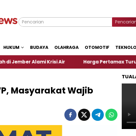
Pencaria
HUKUM
BUDAYA
OLAHRAGA
OTOMOTIF
TEKNOLO
lami Krisi Air
Harga Pertamax Turun Per Hari Ini
TUAL
P, Masyarakat Wajib