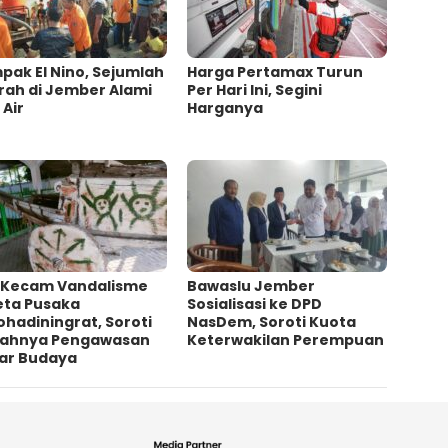
ak El Nino, Sejumlah
Harga Pertamax Turun
rah di Jember Alami
Per Hari Ini, Segini
 Air
Harganya
 Kecam Vandalisme
Bawaslu Jember
eta Pusaka
Sosialisasi ke DPD
ohadiningrat, Soroti
NasDem, Soroti Kuota
ahnya Pengawasan
Keterwakilan Perempuan
ar Budaya