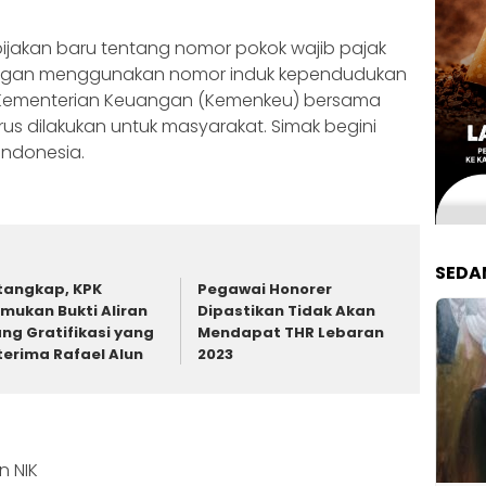
bijakan baru tentang nomor pokok wajib pajak
engan menggunakan nomor induk kependudukan
kan Kementerian Keuangan (Kemenkeu) bersama
rus dilakukan untuk masyarakat. Simak begini
Indonesia.
SEDA
tangkap, KPK
Pegawai Honorer
mukan Bukti Aliran
Dipastikan Tidak Akan
ng Gratifikasi yang
Mendapat THR Lebaran
terima Rafael Alun
2023
n NIK