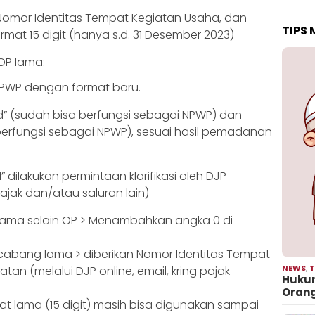
Nomor Identitas Tempat Kegiatan Usaha, dan
TIPS
mat 15 digit (hanya s.d. 31 Desember 2023)
OP lama:
NPWP dengan format baru.
id” (sudah bisa berfungsi sebagai NPWP) dan
 berfungsi sebagai NPWP), sesuai hasil pemadanan
 dilakukan permintaan klarifikasi oleh DJP
 pajak dan/atau saluran lain)
lama selain OP > Menambahkan angka 0 di
cabang lama > diberikan Nomor Identitas Tempat
NEWS
,
T
an (melalui DJP online, email, kring pajak
Hukum
Oran
t lama (15 digit) masih bisa digunakan sampai