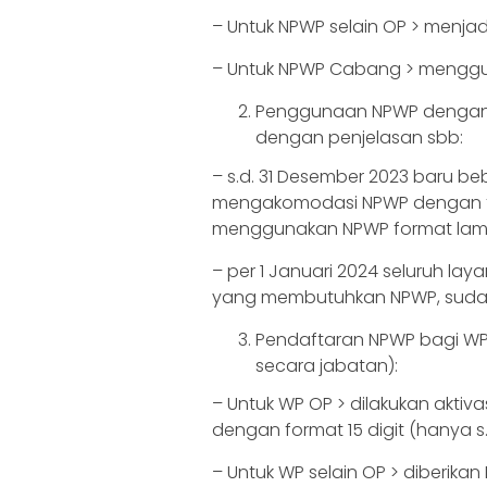
– Untuk NPWP selain OP > menjadi
– Untuk NPWP Cabang > menggu
Penggunaan NPWP dengan fo
dengan penjelasan sbb:
– s.d. 31 Desember 2023 baru b
mengakomodasi NPWP dengan fo
menggunakan NPWP format la
– per 1 Januari 2024 seluruh la
yang membutuhkan NPWP, suda
Pendaftaran NPWP bagi W
secara jabatan):
– Untuk WP OP > dilakukan aktiv
dengan format 15 digit (hanya s
– Untuk WP selain OP > diberika