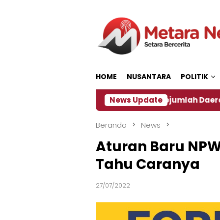
Loncat
ke
konten
HOME
NUSANTARA
POLITIK
an ‎
Dampak El Nino, Sejumlah Daerah di Jember A
News Update
Beranda
News
Aturan Baru NPW
Tahu Caranya
27/07/2022