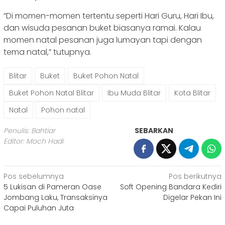
“Di momen-momen tertentu seperti Hari Guru, Hari Ibu,
dan wisuda pesanan buket biasanya ramai. Kalau
momen natal pesanan juga lumayan tapi dengan
tema natal,” tutupnya.
Blitar
Buket
Buket Pohon Natal
Buket Pohon Natal Blitar
Ibu Muda Blitar
Kota Blitar
Natal
Pohon natal
Penulis: Bahtiar
SEBARKAN
Editor: Moch Hadi
Navigasi
Pos sebelumnya
Pos berikutnya
5 Lukisan di Pameran Oase
Soft Opening Bandara Kediri
pos
Jombang Laku, Transaksinya
Digelar Pekan Ini
Capai Puluhan Juta