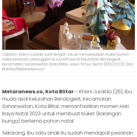
Caption: Kheni Juraida saat tengah sibuk menyelsaikan buket pohon
natal pesanan pelanggan di rumahnya di Kelurahan Bendogerit,
Kecamatan Sananwetan, Kota Blitar, Jawa Timur, Senin (11/12/2023). Doc:
Bahtiar/Metaranews.co
Metaranews.co, Kota Blitar
– Kheni Juraida (26), ibu
muda asal Kelurahan Bendogerit, Kecamatan
Sananwetan, Kota Blitar, memanfaatkan momen Hari
Raya Natal 2023 untuk membuat buket (karangan
bunga) bertema pohon natal.
Sekarang, ibu satu anak itu sudah mendapat pesanan