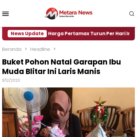
Loncat
ke
Menu
konten
Mobile
 Air
News Update
Harga Pertamax Turun Per Hari Ini, Segini H
Beranda
Headline
Buket Pohon Natal Garapan Ibu
Muda Blitar Ini Laris Manis
11/12/2023