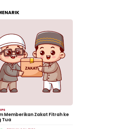
 MENARIK
IPS
 Memberikan Zakat Fitrah ke
g Tua