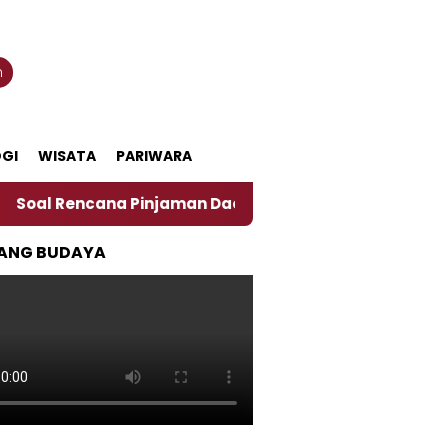
n
GI
WISATA
PARIWARA
ncana Pinjaman Daerah Pemkab Jember, Ini Kata Pengam
ANG BUDAYA