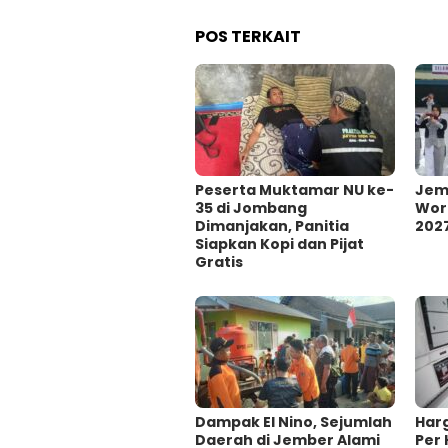
POS TERKAIT
Peserta Muktamar NU ke-
Jem
35 di Jombang
Wor
Dimanjakan, Panitia
202
Siapkan Kopi dan Pijat
Gratis
Dampak El Nino, Sejumlah
Har
Daerah di Jember Alami
Per 