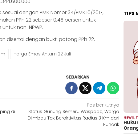
1.344.600.000
 sesuai dengan PMK Nomor 34/PMK.10/2017,
TIPS
akan PPh 22 sebesar 0,45 persen untuk
 untuk non-NPWP.
 disertai dengan bukti potong PPh 22.
am
Harga Emas Antam 22 Juli
SEBARKAN
Pos berikutnya
ping di
Status Gunung Semeru Waspada, Warga
Diimbau Tak Beraktivitas Radius 3 Km dari
NEWS
,
T
Hukum
Puncak
Oran