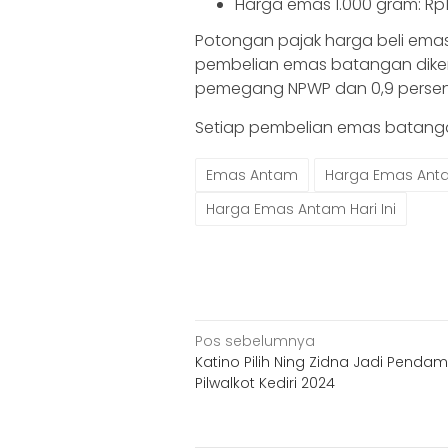
Harga emas 1.000 gram: Rp
Potongan pajak harga beli emas
pembelian emas batangan diken
pemegang NPWP dan 0,9 persen
Setiap pembelian emas batangan
Emas Antam
Harga Emas Ant
Harga Emas Antam Hari Ini
Navigasi
Pos sebelumnya
Katino Pilih Ning Zidna Jadi Pendam
pos
Pilwalkot Kediri 2024