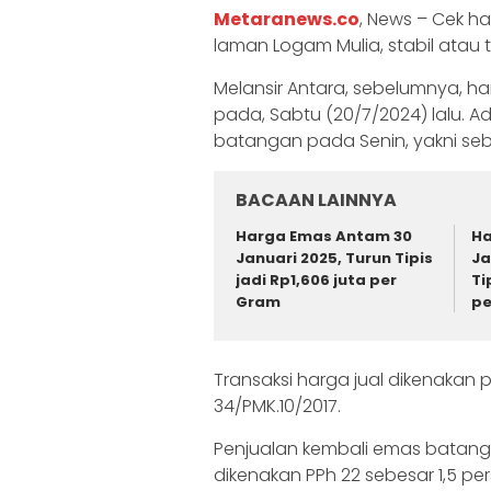
Metaranews.co
, News – Cek h
laman Logam Mulia, stabil atau 
Melansir Antara, sebelumnya, h
pada, Sabtu (20/7/2024) lalu. 
batangan pada Senin, yakni seb
BACAAN LAINNYA
Harga Emas Antam 30
Ha
Januari 2025, Turun Tipis
Ja
jadi Rp1,606 juta per
Ti
Gram
pe
Transaksi harga jual dikenakan
34/PMK.10/2017.
Penjualan kembali emas batanga
dikenakan PPh 22 sebesar 1,5 p