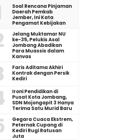
1
‎Soal Rencana Pinjaman
Daerah Pemkab
Jember, Ini Kata
Pengamat Kebijakan ‎
2
Jelang Muktamar NU
ke-35, Pelukis Asal
Jombang Abadikan
Para Muassis dalam
Kanvas
3
Faris Aditama Akhiri
Kontrak dengan Persik
Kediri
4
Ironi Pendidikan di
Pusat Kota Jombang,
SDN Mojongapit 3 Hanya
Terima Satu Murid Baru
5
‎Gegara Cuaca Ekstrem,
Peternak Cupang di
Kediri Rugi Ratusan
Juta