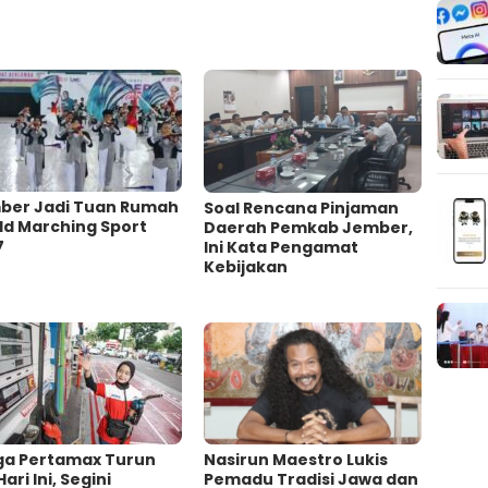
ber Jadi Tuan Rumah
‎Soal Rencana Pinjaman
ld Marching Sport
Daerah Pemkab Jember,
7
Ini Kata Pengamat
Kebijakan ‎
ga Pertamax Turun
‎Nasirun Maestro Lukis
Hari Ini, Segini
Pemadu Tradisi Jawa dan