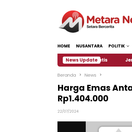
Loncat
ke
konten
HOME
NUSANTARA
POLITIK
ia Siapkan Kopi dan Pijat Gratis
News Update
Jember Jadi T
Beranda
News
Harga Emas Antam
Rp1.404.000
22/07/2024