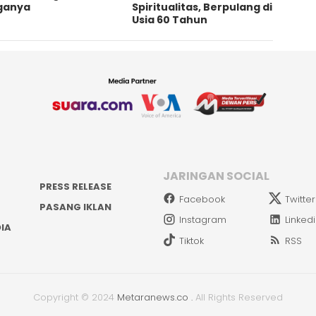
ganya
Spiritualitas, Berpulang di
Usia 60 Tahun
JARINGAN SOCIAL
PRESS RELEASE
Facebook
Twitter
PASANG IKLAN
Instagram
Linked
IA
Tiktok
RSS
Copyright © 2024
Metaranews.co
.
All Rights Reserved