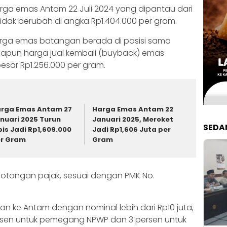
arga emas Antam 22 Juli 2024 yang dipantau dari
tidak berubah di angka Rp1.404.000 per gram.
arga emas batangan berada di posisi sama
Adapun harga jual kembali (buyback) emas
esar Rp1.256.000 per gram.
rga Emas Antam 27
Harga Emas Antam 22
nuari 2025 Turun
Januari 2025, Meroket
SEDA
pis Jadi Rp1,609.000
Jadi Rp1,606 Juta per
r Gram
Gram
 potongan pajak, sesuai dengan PMK No.
n ke Antam dengan nominal lebih dari Rp10 juta,
ersen untuk pemegang NPWP dan 3 persen untuk