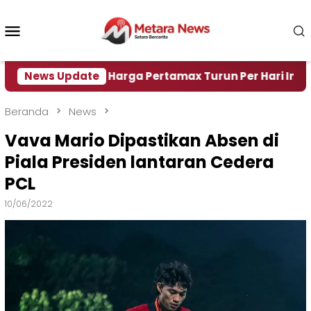
Loncat
ke
Menu
konten
Mobile
Air
News Update
Harga Pertamax Turun Per Hari Ini, Segini Ha
Beranda
News
Vava Mario Dipastikan Absen di
Piala Presiden lantaran Cedera
PCL
10/06/2022