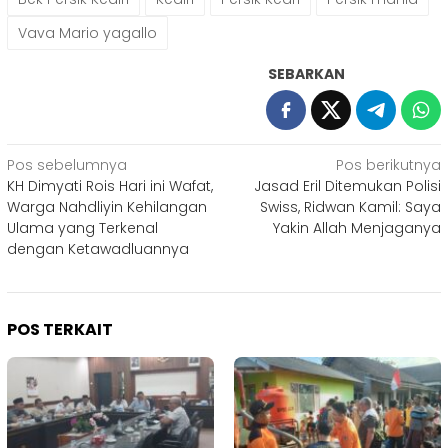
Vava Mario yagallo
SEBARKAN
Navigasi
Pos sebelumnya
Pos berikutnya
KH Dimyati Rois Hari ini Wafat,
Jasad Eril Ditemukan Polisi
pos
Warga Nahdliyin Kehilangan
Swiss, Ridwan Kamil: Saya
Ulama yang Terkenal
Yakin Allah Menjaganya
dengan Ketawadluannya
POS TERKAIT