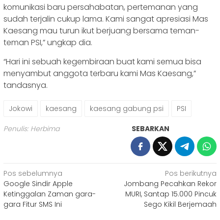
komunikasi baru persahabatan, pertemanan yang
sudah terjalin cukup lama. Kami sangat apresiasi Mas
Kaesang mau turun ikut berjuang bersama teman-
teman PSI,” ungkap dia.
“Hari ini sebuah kegembiraan buat kami semua bisa
menyambut anggota terbaru kami Mas Kaesang,”
tandasnya.
Jokowi
kaesang
kaesang gabung psi
PSI
Penulis: Herbima
SEBARKAN
Navigasi
Pos sebelumnya
Pos berikutnya
Google Sindir Apple
Jombang Pecahkan Rekor
pos
Ketinggalan Zaman gara-
MURI, Santap 15.000 Pincuk
gara Fitur SMS Ini
Sego Kikil Berjemaah