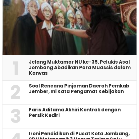
1
Jelang Muktamar NU ke-35, Pelukis Asal
Jombang Abadikan Para Muassis dalam
Kanvas
2
‎Soal Rencana Pinjaman Daerah Pemkab
Jember, Ini Kata Pengamat Kebijakan ‎
3
Faris Aditama Akhiri Kontrak dengan
Persik Kediri
Ironi Pendidikan di Pusat Kota Jombang,