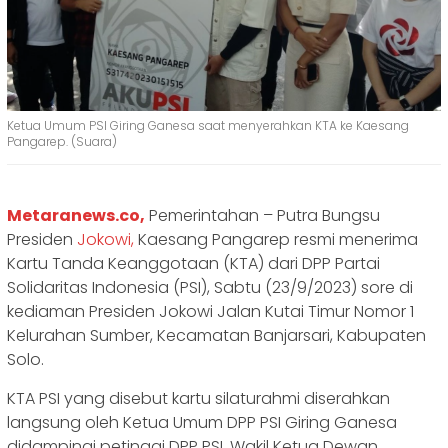
Ketua Umum PSI Giring Ganesa saat menyerahkan KTA ke Kaesang
Pangarep. (Suara)
Metaranews.co,
Pemerintahan – Putra Bungsu
Presiden
Jokowi,
Kaesang Pangarep resmi menerima
Kartu Tanda Keanggotaan (KTA) dari DPP Partai
Solidaritas Indonesia (PSI), Sabtu (23/9/2023) sore di
kediaman Presiden Jokowi Jalan Kutai Timur Nomor 1
Kelurahan Sumber, Kecamatan Banjarsari, Kabupaten
Solo.
KTA PSI yang disebut kartu silaturahmi diserahkan
langsung oleh Ketua Umum DPP PSI Giring Ganesa
didampingi petinggi DPP PSI, Wakil Ketua Dewan