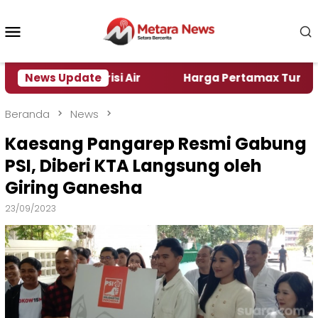
Loncat
ke
Menu
konten
Mobile
Alami Krisi Air
News Update
Harga Pertamax Turun Per Hari I
Beranda
News
Kaesang Pangarep Resmi Gabung
PSI, Diberi KTA Langsung oleh
Giring Ganesha
23/09/2023