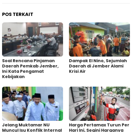
POS TERKAIT
‎Soal Rencana Pinjaman
Dampak El Nino, Sejumlah
Daerah Pemkab Jember,
Daerah di Jember Alami
Ini Kata Pengamat
Krisi Air
Kebijakan ‎
Jelang Muktamar NU
Harga Pertamax Turun Per
Muncul Isu Konflik Internal
Hari Ini, Segini Harganya