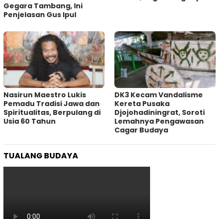
Gegara Tambang, Ini
Penjelasan Gus Ipul
‎Nasirun Maestro Lukis
DK3 Kecam Vandalisme
Pemadu Tradisi Jawa dan
Kereta Pusaka
Spiritualitas, Berpulang di
Djojohadiningrat, Soroti
Usia 60 Tahun
Lemahnya Pengawasan
Cagar Budaya
TUALANG BUDAYA