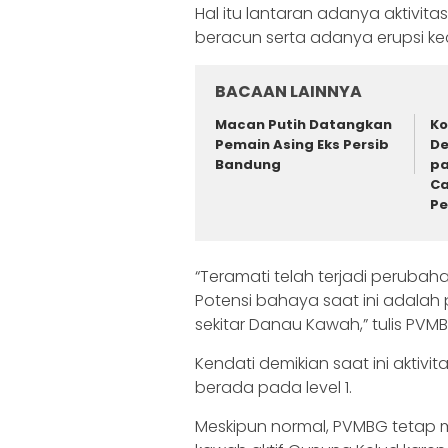
Hal itu lantaran adanya aktiv
beracun serta adanya erupsi kec
BACAAN LAINNYA
Macan Putih Datangkan
Ko
Pemain Asing Eks Persib
De
Bandung
pa
Ca
P
“Teramati telah terjadi perubah
Potensi bahaya saat ini adalah 
sekitar Danau Kawah,” tulis PVM
Kendati demikian saat ini aktiv
berada pada level 1.
Meskipun normal, PVMBG teta