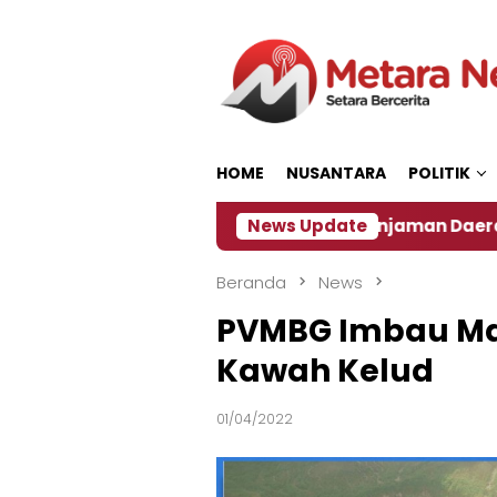
Loncat
ke
konten
HOME
NUSANTARA
POLITIK
rt 2027
‎Soal Rencana Pinjaman Daerah Pemkab J
News Update
Beranda
News
PVMBG Imbau Ma
Kawah Kelud
01/04/2022