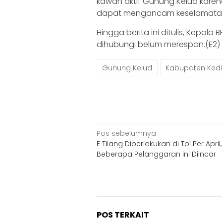
kawah aktif Gunung Kelud karena 
dapat mengancam keselamata
Hingga berita ini ditulis, Kepal
dihubungi belum merespon.(E2)
Gunung Kelud
Kabupaten Kedi
Navigasi
Pos sebelumnya
E Tilang Diberlakukan di Tol Per April,
pos
Beberapa Pelanggaran ini Diincar
POS TERKAIT