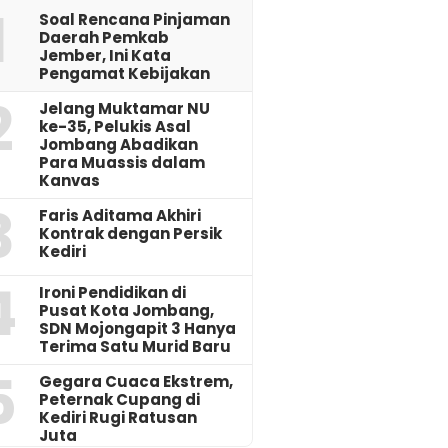
1
‎Soal Rencana Pinjaman
Daerah Pemkab
Jember, Ini Kata
Pengamat Kebijakan ‎
2
Jelang Muktamar NU
ke-35, Pelukis Asal
Jombang Abadikan
Para Muassis dalam
Kanvas
3
Faris Aditama Akhiri
Kontrak dengan Persik
Kediri
4
Ironi Pendidikan di
Pusat Kota Jombang,
SDN Mojongapit 3 Hanya
Terima Satu Murid Baru
5
‎Gegara Cuaca Ekstrem,
Peternak Cupang di
Kediri Rugi Ratusan
Juta