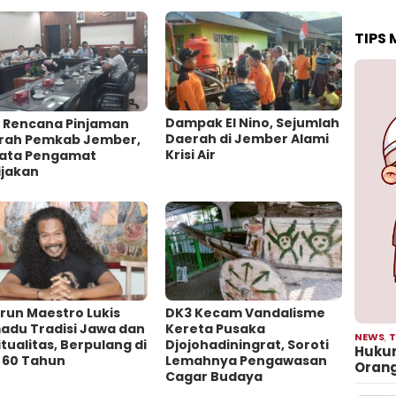
TIPS
Dampak El Nino, Sejumlah
l Rencana Pinjaman
Daerah di Jember Alami
rah Pemkab Jember,
Krisi Air
 Kata Pengamat
jakan ‎
irun Maestro Lukis
DK3 Kecam Vandalisme
adu Tradisi Jawa dan
Kereta Pusaka
NEWS
,
T
itualitas, Berpulang di
Djojohadiningrat, Soroti
Hukum
a 60 Tahun
Lemahnya Pengawasan
Oran
Cagar Budaya