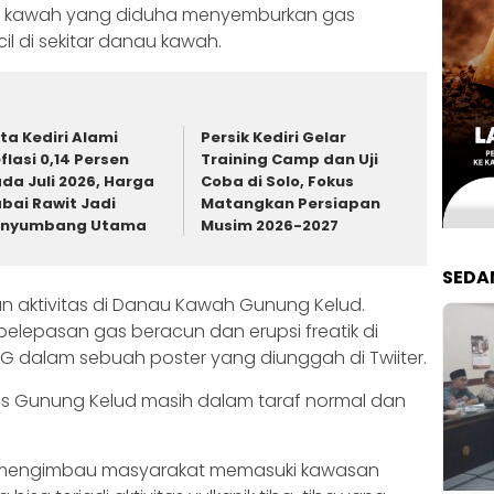
itas kawah yang diduha menyemburkan gas
il di sekitar danau kawah.
ta Kediri Alami
Persik Kediri Gelar
flasi 0,14 Persen
Training Camp dan Uji
da Juli 2026, Harga
Coba di Solo, Fokus
bai Rawit Jadi
Matangkan Persiapan
enyumbang Utama
Musim 2026-2027
SEDA
an aktivitas di Danau Kawah Gunung Kelud.
pelepasan gas beracun dan erupsi freatik di
BG dalam sebuah poster yang diunggah di Twiiter.
itas Gunung Kelud masih dalam taraf normal dan
p mengimbau masyarakat memasuki kawasan