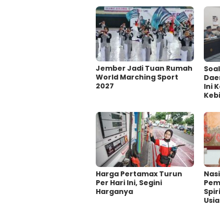
Jember Jadi Tuan Rumah
‎Soa
World Marching Sport
Dae
2027
Ini
Kebi
Harga Pertamax Turun
‎Nas
Per Hari Ini, Segini
Pem
Harganya
Spir
Usi