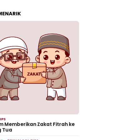
 MENARIK
IPS
 Memberikan Zakat Fitrah ke
g Tua