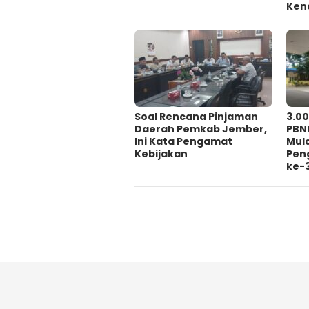
Kena
‎Soal Rencana Pinjaman
3.0
Daerah Pemkab Jember,
PBN
Ini Kata Pengamat
Mul
Kebijakan ‎
Pen
ke-