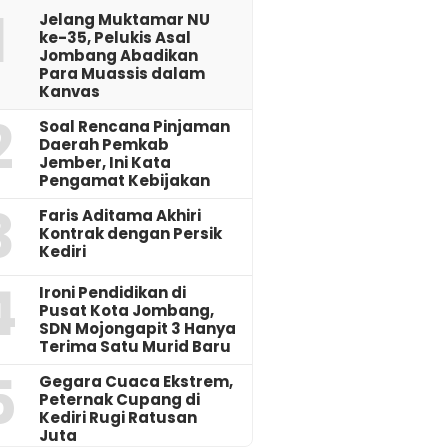
1
Jelang Muktamar NU
ke-35, Pelukis Asal
Jombang Abadikan
Para Muassis dalam
Kanvas
2
‎Soal Rencana Pinjaman
Daerah Pemkab
Jember, Ini Kata
Pengamat Kebijakan ‎
3
Faris Aditama Akhiri
Kontrak dengan Persik
Kediri
4
Ironi Pendidikan di
Pusat Kota Jombang,
SDN Mojongapit 3 Hanya
Terima Satu Murid Baru
5
‎Gegara Cuaca Ekstrem,
Peternak Cupang di
Kediri Rugi Ratusan
Juta