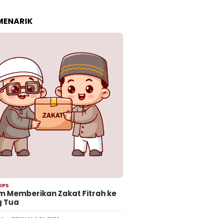
 MENARIK
IPS
 Memberikan Zakat Fitrah ke
g Tua