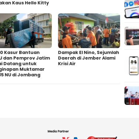
kan Kaus Hello Kitty
00 Kasur Bantuan
Dampak El Nino, Sejumlah
U dan Pemprov Jatim
Daerah di Jember Alami
ai Datang untuk
Krisi Air
ginapan Muktamar
35 NU di Jombang