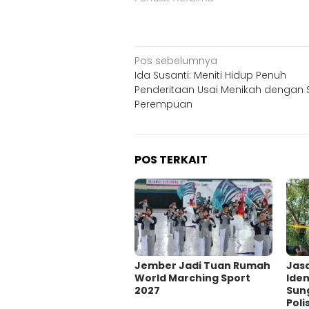
Navigasi
Pos sebelumnya
Ida Susanti: Meniti Hidup Penuh
pos
Penderitaan Usai Menikah dengan
Perempuan
POS TERKAIT
Jember Jadi Tuan Rumah
Jas
World Marching Sport
Iden
2027
Sun
Poli