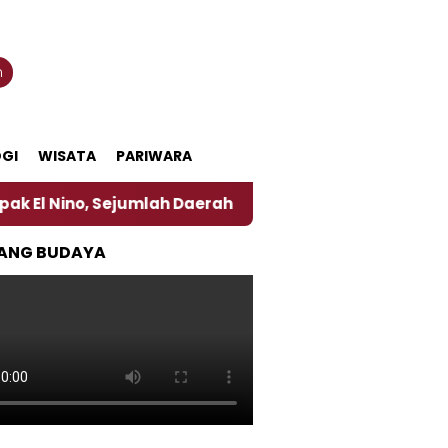
n
GI
WISATA
PARIWARA
ejumlah Daerah di Jember Alami Krisi Air
Harga P
ANG BUDAYA