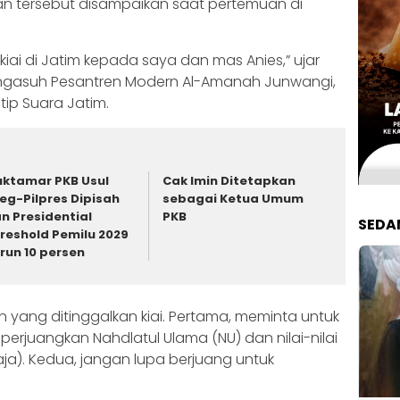
esan tersebut disampaikan saat pertemuan di
 kiai di Jatim kepada saya dan mas Anies,” ujar
engasuh Pesantren Modern Al-Amanah Junwangi,
tip Suara Jatim.
ktamar PKB Usul
Cak Imin Ditetapkan
leg-Pilpres Dipisah
sebagai Ketua Umum
n Presidential
PKB
SEDA
reshold Pemilu 2029
run 10 persen
yang ditinggalkan kiai. Pertama, meminta untuk
erjuangkan Nahdlatul Ulama (NU) dan nilai-nilai
a). Kedua, jangan lupa berjuang untuk