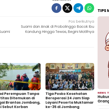
TIPS
Pos berikutnya
Suami dan Anak di Probolinggo Bacok Ibu
 Suami
Kandung Hingga Tewas, Begini Motifnya
NEWS
,
T
ad Perempuan Tanpa
Tiga Posko Kesehatan
Hukum
titas Ditemukan di
Beroperasi 24 Jam Siap
Oran
gai Brantas Jombang,
Layani Peserta Muktamar
si Sebut Korban
ke-35 di Jombang