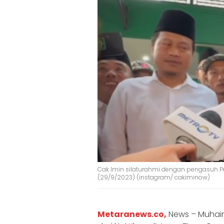
Cak Imin silaturahmi dengan pengasuh P
(29/9/2023) (instagram/ cakiminow)
Metaranews.co,
News – Muhai