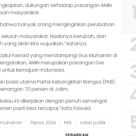
ungkapkan, dukungan terhadap pasangan AMIN
pisan masyarakat.
n bahwa banyak orang menginginkan perubahan.
 seluruh masyarakat. Nasibnya berubah, dan
ah yang akan kita wujudkan,” katanya.
 Jazilul Fawaid yang mendampingi Gus Muhaimin di
engatakan, AMIN merupakan pasangan Dwi
 untuk kemajuan Indonesia.
n basis utama Partai Kebangkitan Bangsa (PKB).
menangan 70 persen di Jatim.
pi kalau ini dikerjakan dengan penuh semangat
ersen pasti bisa tercapai,” kata Fawaid.
muhaimin
Pilpres 2024
PKB
safari politik
SEBARKAN