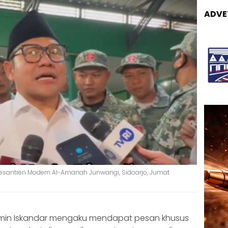
ADVE
esantren Modern Al-Amanah Junwangi, Sidoarjo, Jumat
min Iskandar mengaku mendapat pesan khusus