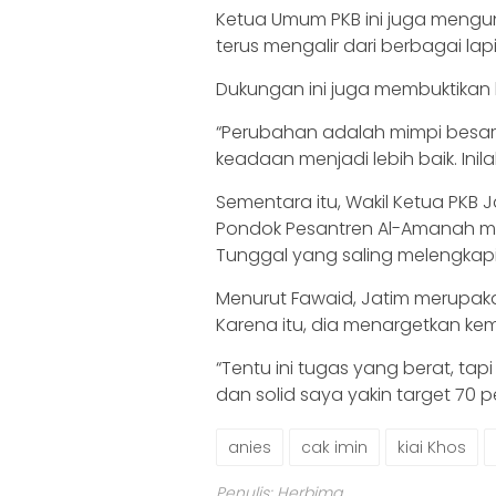
Ketua Umum PKB ini juga meng
terus mengalir dari berbagai la
Dukungan ini juga membuktika
“Perubahan adalah mimpi besar
keadaan menjadi lebih baik. Inil
Sementara itu, Wakil Ketua PKB
Pondok Pesantren Al-Amanah m
Tunggal yang saling melengkapi
Menurut Fawaid, Jatim merupaka
Karena itu, dia menargetkan ke
“Tentu ini tugas yang berat, ta
dan solid saya yakin target 70 p
anies
cak imin
kiai Khos
Penulis: Herbima