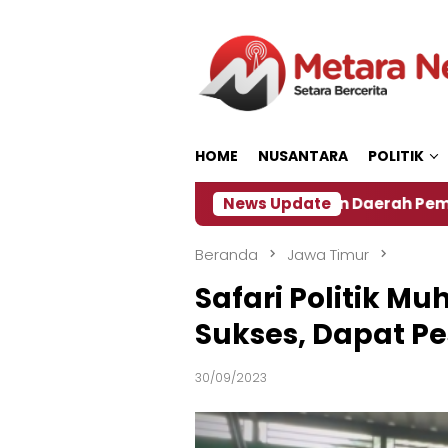
Loncat
ke
konten
HOME
NUSANTARA
POLITIK
‎Soal Rencana Pinjaman Daerah Pemkab Jember, I
News Update
Beranda
Jawa Timur
Safari Politik M
Sukses, Dapat Pe
30/09/2023