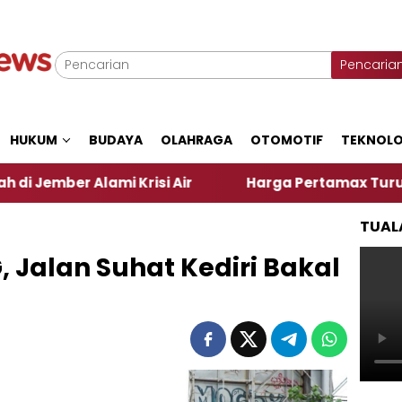
Pencaria
HUKUM
BUDAYA
OLAHRAGA
OTOMOTIF
TEKNOLO
ami Krisi Air
Harga Pertamax Turun Per Hari Ini
TUAL
, Jalan Suhat Kediri Bakal