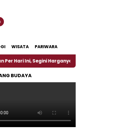
n
GI
WISATA
PARIWARA
, Segini Harganya
‎Nasirun Maestro Lukis Pemadu T
ANG BUDAYA