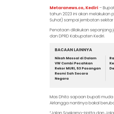
Metaranews.co, Kediri
– Bupat
tahun 2023 ini akan melakukan
Suhat) sampai jembatan sekitar
Penataan dilakukan sepanjang j
dan DPRD Kabupaten Kediri.
BACAAN LAINNYA
‎Nikah Massal di Dalam
‎R
VW Combi Pecahkan
Ke
Rekor MURI, 53 Pasangan
De
Resmi Sah Secara
Negara ‎
Mas Dhito sapaan bupati muda 
Airlangga nantinya bakal berub
“Jalan Soekarno-Hatta dan Jalan