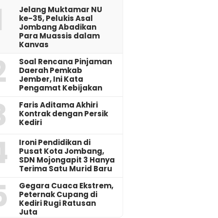
1
Jelang Muktamar NU
ke-35, Pelukis Asal
Jombang Abadikan
Para Muassis dalam
Kanvas
2
‎Soal Rencana Pinjaman
Daerah Pemkab
Jember, Ini Kata
Pengamat Kebijakan ‎
3
Faris Aditama Akhiri
Kontrak dengan Persik
Kediri
4
Ironi Pendidikan di
Pusat Kota Jombang,
SDN Mojongapit 3 Hanya
Terima Satu Murid Baru
5
‎Gegara Cuaca Ekstrem,
Peternak Cupang di
Kediri Rugi Ratusan
Juta