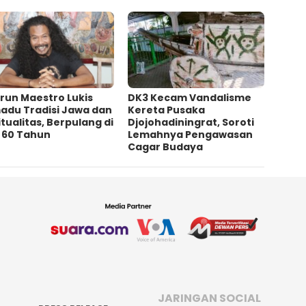
irun Maestro Lukis
DK3 Kecam Vandalisme
adu Tradisi Jawa dan
Kereta Pusaka
itualitas, Berpulang di
Djojohadiningrat, Soroti
a 60 Tahun
Lemahnya Pengawasan
Cagar Budaya
JARINGAN SOCIAL