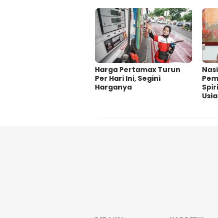
Harga Pertamax Turun
‎Nas
Per Hari Ini, Segini
Pem
Harganya
Spir
Usi