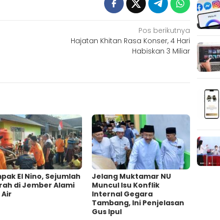
Pos berikutnya
Hajatan Khitan Rasa Konser, 4 Hari
p
Habiskan 3 Miliar
ak El Nino, Sejumlah
Jelang Muktamar NU
rah di Jember Alami
Muncul Isu Konflik
 Air
Internal Gegara
Tambang, Ini Penjelasan
Gus Ipul