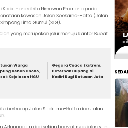
i Kediri Hanindhito Himawan Pramana pada
 penataan kawasan Jalan Soekarno-Hatta (Jalan
 Simpang Lima Gumul (SLG).
alan yang merupakan jalur menuju Kantor Bupati
atusan Warga
‎Gegara Cuaca Ekstrem,
pung Kebun Dhoho,
Peternak Cupang di
SEDA
sak Kejelasan HGU
Kediri Rugi Ratusan Juta
itu berharap Jalan Soekarno-Hatta dan Jalan
ah.
 Airlangga itu dari sekian banyak ruas jalan yang