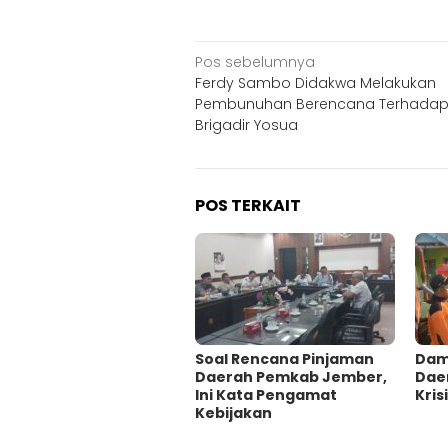
Navigasi
Pos sebelumnya
Ferdy Sambo Didakwa Melakukan
pos
Pembunuhan Berencana Terhada
Brigadir Yosua
POS TERKAIT
‎Soal Rencana Pinjaman
Damp
Daerah Pemkab Jember,
Dae
Ini Kata Pengamat
Krisi
Kebijakan ‎