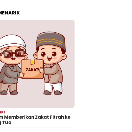
 MENARIK
IPS
 Memberikan Zakat Fitrah ke
g Tua