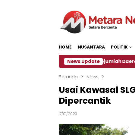
Loncat
ke
konten
HOME
NUSANTARA
POLITIK
n ‎
Dampak El Nino, Sejumlah Daerah di Jember Al
News Update
Beranda
News
Usai Kawasal SLG
Dipercantik
17/01/2023