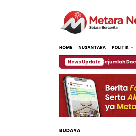
Loncat
ke
konten
HOME
NUSANTARA
POLITIK
jakan ‎
Dampak El Nino, Sejumlah Daerah di Jemb
News Update
BUDAYA