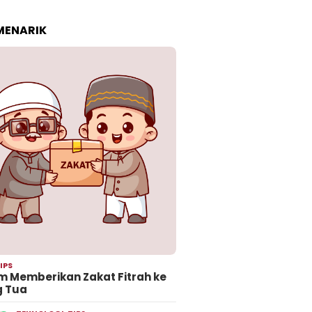
 MENARIK
IPS
 Memberikan Zakat Fitrah ke
g Tua