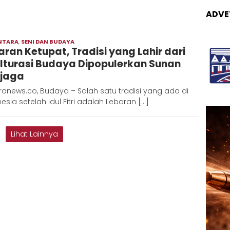
ADVE
NTARA
,
SENI DAN BUDAYA
Redaksi
aran Ketupat, Tradisi yang Lahir dari
Metara
lturasi Budaya Dipopulerkan Sunan
ijaga
anews.co, Budaya – Salah satu tradisi yang ada di
esia setelah Idul Fitri adalah Lebaran […]
Lihat Lainnya