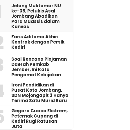
1
Jelang Muktamar NU
ke-35, Pelukis Asal
Jombang Abadikan
Para Muassis dalam
Kanvas
2
Faris Aditama Akhiri
Kontrak dengan Persik
Kediri
3
‎Soal Rencana Pinjaman
Daerah Pemkab
Jember, Ini Kata
Pengamat Kebijakan ‎
4
Ironi Pendidikan di
Pusat Kota Jombang,
SDN Mojongapit 3 Hanya
Terima Satu Murid Baru
5
‎Gegara Cuaca Ekstrem,
Peternak Cupang di
Kediri Rugi Ratusan
Juta