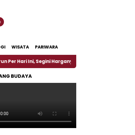
n
GI
WISATA
PARIWARA
 Ini, Segini Harganya
‎Nasirun Maestro Lukis Pem
ANG BUDAYA