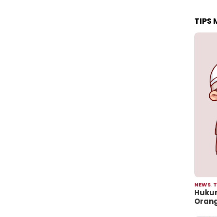
TIPS
NEWS
,
T
Hukum
Oran