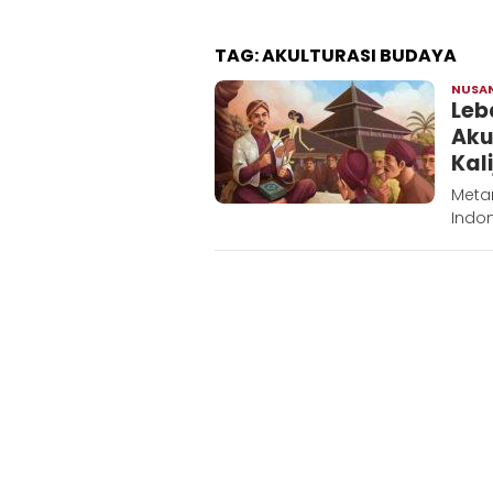
TAG:
AKULTURASI BUDAYA
NUSA
Leb
Aku
Kal
Metar
Indon