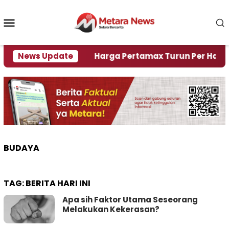
Loncat
ke
Menu
konten
Mobile
Krisi Air
News Update
Harga Pertamax Turun Per Hari Ini, Seg
BUDAYA
TAG:
BERITA HARI INI
Apa sih Faktor Utama Seseorang
Melakukan Kekerasan?