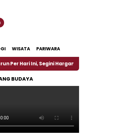
n
GI
WISATA
PARIWARA
 Ini, Segini Harganya
‎Nasirun Maestro Lukis Pem
ANG BUDAYA