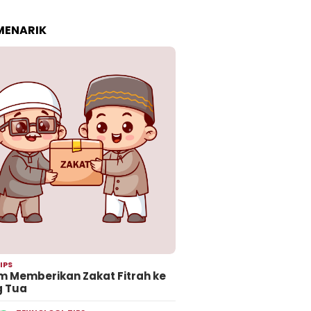
 MENARIK
IPS
 Memberikan Zakat Fitrah ke
g Tua