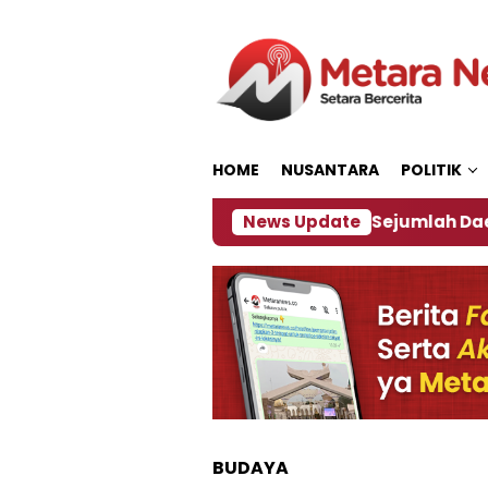
Loncat
ke
konten
HOME
NUSANTARA
POLITIK
ijakan ‎
Dampak El Nino, Sejumlah Daerah di Jemb
News Update
BUDAYA