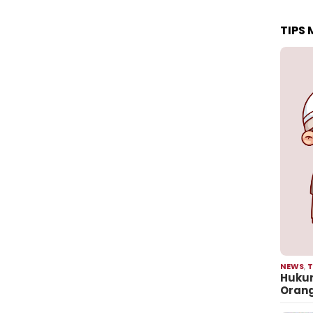
TIPS
NEWS
,
T
Hukum
Oran