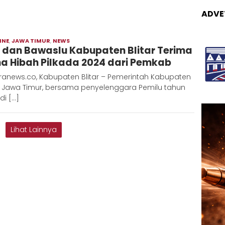
ADVE
INE
,
JAWA TIMUR
,
NEWS
Moch
 dan Bawaslu Kabupaten Blitar Terima
Hadi
a Hibah Pilkada 2024 dari Pemkab
ranews.co, Kabupaten Blitar – Pemerintah Kabupaten
r, Jawa Timur, bersama penyelenggara Pemilu tahun
di […]
Lihat Lainnya