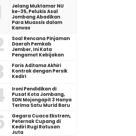
1
Jelang Muktamar NU
ke-35, Pelukis Asal
Jombang Abadikan
Para Muassis dalam
Kanvas
2
‎Soal Rencana Pinjaman
Daerah Pemkab
Jember, Ini Kata
Pengamat Kebijakan ‎
3
Faris Aditama Akhiri
Kontrak dengan Persik
Kediri
4
Ironi Pendidikan di
Pusat Kota Jombang,
SDN Mojongapit 3 Hanya
Terima Satu Murid Baru
5
‎Gegara Cuaca Ekstrem,
Peternak Cupang di
Kediri Rugi Ratusan
Juta