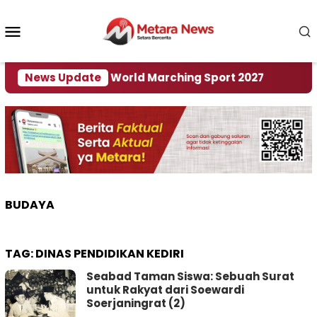
Loncat
ke
Menu
konten
Mobile
i Tuan Rumah World Marching Sport 2027
News Update
‎Soal 
BUDAYA
TAG:
DINAS PENDIDIKAN KEDIRI
Seabad Taman Siswa: Sebuah Surat
untuk Rakyat dari Soewardi
Soerjaningrat (2)