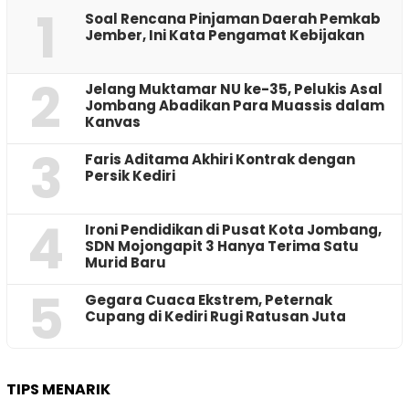
1
‎Soal Rencana Pinjaman Daerah Pemkab
Jember, Ini Kata Pengamat Kebijakan ‎
2
Jelang Muktamar NU ke-35, Pelukis Asal
Jombang Abadikan Para Muassis dalam
Kanvas
3
Faris Aditama Akhiri Kontrak dengan
Persik Kediri
4
Ironi Pendidikan di Pusat Kota Jombang,
SDN Mojongapit 3 Hanya Terima Satu
Murid Baru
5
‎Gegara Cuaca Ekstrem, Peternak
Cupang di Kediri Rugi Ratusan Juta
TIPS MENARIK