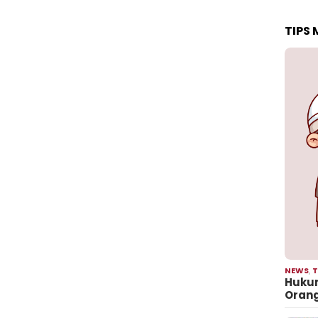
TIPS
NEWS
,
T
Hukum
Oran