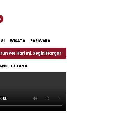
n
GI
WISATA
PARIWARA
Ini, Segini Harganya
‎Nasirun Maestro Lukis Pema
ANG BUDAYA