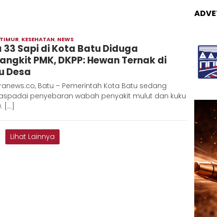
ADVE
 TIMUR
,
KESEHATAN
,
NEWS
Admin
 33 Sapi di Kota Batu Diduga
Metaranews
jangkit PMK, DKPP: Hewan Ternak di
u Desa
ranews.co, Batu – Pemerintah Kota Batu sedang
spadai penyebaran wabah penyakit mulut dan kuku
. […]
Lihat Lainnya