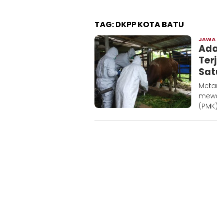
TAG:
DKPP KOTA BATU
JAWA
Ada
Ter
Sat
Meta
mewa
(PMK)