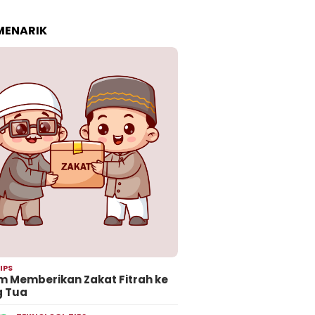
 MENARIK
IPS
 Memberikan Zakat Fitrah ke
g Tua