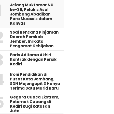
1
Jelang Muktamar NU
ke-35, Pelukis Asal
Jombang Abadikan
Para Muassis dalam
Kanvas
2
‎Soal Rencana Pinjaman
Daerah Pemkab
Jember, Ini Kata
Pengamat Kebijakan ‎
3
Faris Aditama Akhiri
Kontrak dengan Persik
Kediri
4
Ironi Pendidikan di
Pusat Kota Jombang,
SDN Mojongapit 3 Hanya
Terima Satu Murid Baru
5
‎Gegara Cuaca Ekstrem,
Peternak Cupang di
Kediri Rugi Ratusan
Juta