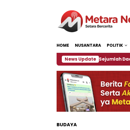
Loncat
ke
konten
HOME
NUSANTARA
POLITIK
akan ‎
Dampak El Nino, Sejumlah Daerah di Jembe
News Update
BUDAYA