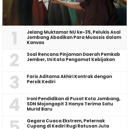
1
Jelang Muktamar NU ke-35, Pelukis Asal
Jombang Abadikan Para Muassis dalam
Kanvas
2
‎Soal Rencana Pinjaman Daerah Pemkab
Jember, Ini Kata Pengamat Kebijakan ‎
3
Faris Aditama Akhiri Kontrak dengan
Persik Kediri
4
Ironi Pendidikan di Pusat Kota Jombang,
SDN Mojongapit 3 Hanya Terima Satu
Murid Baru
5
‎Gegara Cuaca Ekstrem, Peternak
Cupang di Kediri Rugi Ratusan Juta