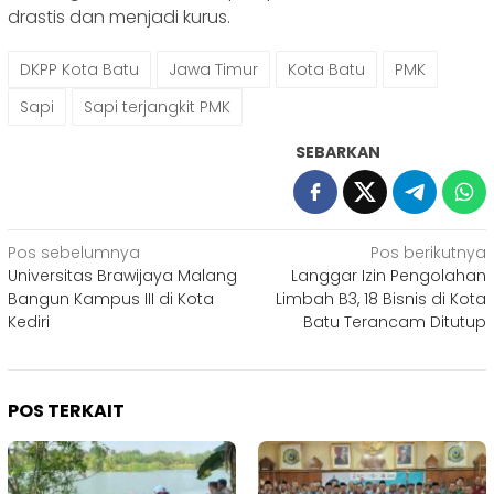
drastis dan menjadi kurus.
DKPP Kota Batu
Jawa Timur
Kota Batu
PMK
Sapi
Sapi terjangkit PMK
SEBARKAN
Navigasi
Pos sebelumnya
Pos berikutnya
Universitas Brawijaya Malang
Langgar Izin Pengolahan
pos
Bangun Kampus III di Kota
Limbah B3, 18 Bisnis di Kota
Kediri
Batu Terancam Ditutup
POS TERKAIT