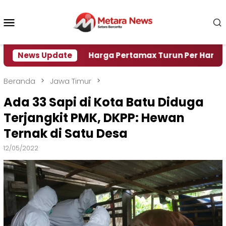
Loncat
ke
Menu
konten
Mobile
i Air
News Update
Harga Pertamax Turun Per Hari Ini, Segini 
Beranda
Jawa Timur
Ada 33 Sapi di Kota Batu Diduga
Terjangkit PMK, DKPP: Hewan
Ternak di Satu Desa
12/05/2022