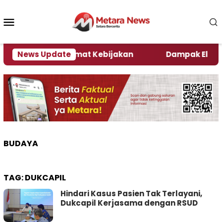
Loncat
ke
Menu
konten
Mobile
i Kata Pengamat Kebijakan ‎
News Update
Dampak El Nino, Sej
BUDAYA
TAG:
DUKCAPIL
Hindari Kasus Pasien Tak Terlayani,
Dukcapil Kerjasama dengan RSUD