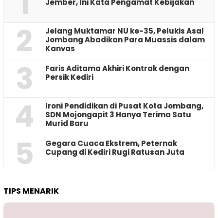
1
Jember, Ini Kata Pengamat Kebijakan ‎
2
Jelang Muktamar NU ke-35, Pelukis Asal
Jombang Abadikan Para Muassis dalam
Kanvas
3
Faris Aditama Akhiri Kontrak dengan
Persik Kediri
4
Ironi Pendidikan di Pusat Kota Jombang,
SDN Mojongapit 3 Hanya Terima Satu
Murid Baru
5
‎Gegara Cuaca Ekstrem, Peternak
Cupang di Kediri Rugi Ratusan Juta
TIPS MENARIK