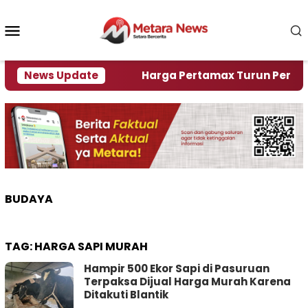
Loncat
ke
Menu
konten
Mobile
ami Krisi Air
News Update
Harga Pertamax Turun Per Hari Ini,
BUDAYA
TAG:
HARGA SAPI MURAH
Hampir 500 Ekor Sapi di Pasuruan
Terpaksa Dijual Harga Murah Karena
Ditakuti Blantik