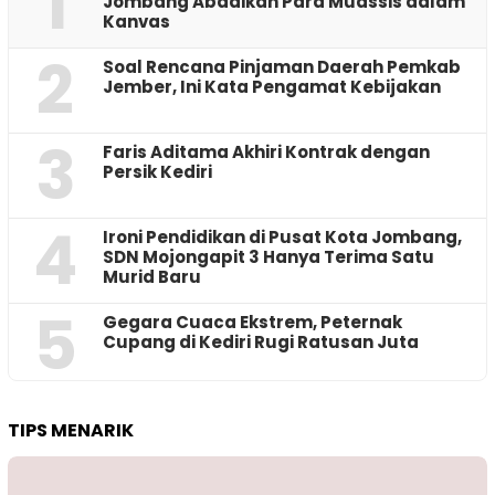
1
Jombang Abadikan Para Muassis dalam
Kanvas
2
‎Soal Rencana Pinjaman Daerah Pemkab
Jember, Ini Kata Pengamat Kebijakan ‎
3
Faris Aditama Akhiri Kontrak dengan
Persik Kediri
4
Ironi Pendidikan di Pusat Kota Jombang,
SDN Mojongapit 3 Hanya Terima Satu
Murid Baru
5
‎Gegara Cuaca Ekstrem, Peternak
Cupang di Kediri Rugi Ratusan Juta
TIPS MENARIK