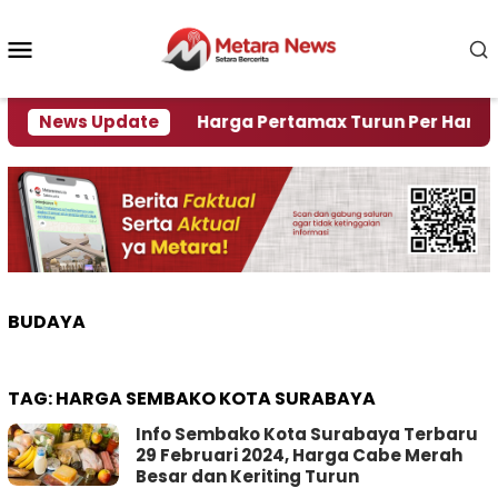
Loncat
ke
Menu
konten
Mobile
Krisi Air
News Update
Harga Pertamax Turun Per Hari Ini, Seg
BUDAYA
TAG:
HARGA SEMBAKO KOTA SURABAYA
Info Sembako Kota Surabaya Terbaru
29 Februari 2024, Harga Cabe Merah
Besar dan Keriting Turun