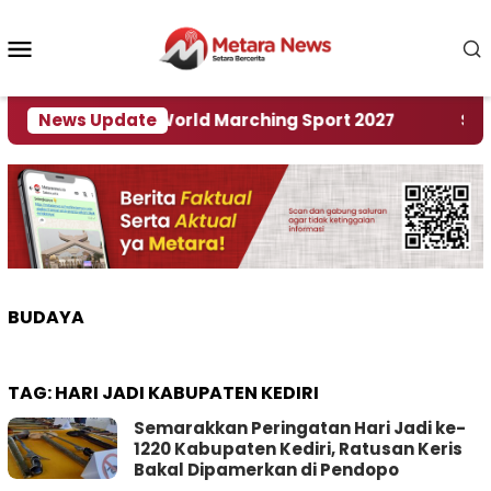
Loncat
ke
Menu
konten
Mobile
Tuan Rumah World Marching Sport 2027
News Update
‎Soal R
BUDAYA
TAG:
HARI JADI KABUPATEN KEDIRI
Semarakkan Peringatan Hari Jadi ke-
1220 Kabupaten Kediri, Ratusan Keris
Bakal Dipamerkan di Pendopo