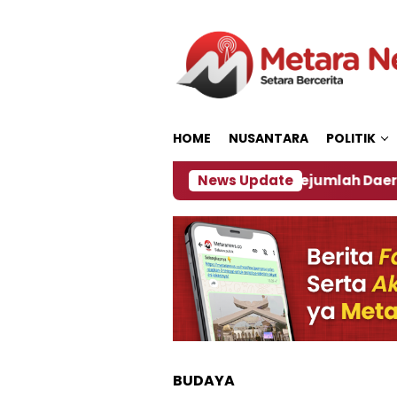
Loncat
ke
konten
HOME
NUSANTARA
POLITIK
akan ‎
Dampak El Nino, Sejumlah Daerah di Jembe
News Update
BUDAYA