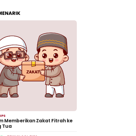
 MENARIK
IPS
 Memberikan Zakat Fitrah ke
g Tua