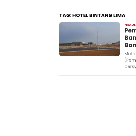
TAG:
HOTEL BINTANG LIMA
HEADL
Pem
Ban
Ba
Meta
(Pem
pers