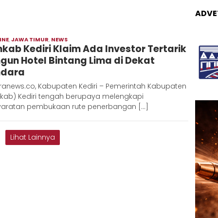
ADVE
INE
,
JAWA TIMUR
,
NEWS
Moch
kab Kediri Klaim Ada Investor Tertarik
Hadi
gun Hotel Bintang Lima di Dekat
ndara
ranews.co, Kabupaten Kediri – Pemerintah Kabupaten
kab) Kediri tengah berupaya melengkapi
yaratan pembukaan rute penerbangan […]
Lihat Lainnya