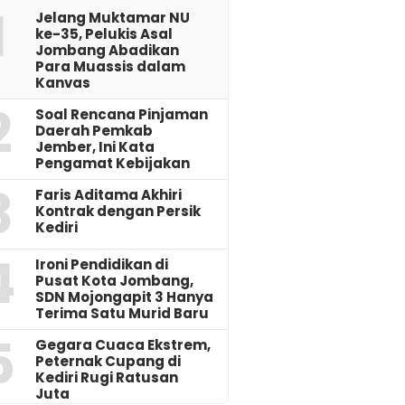
1
Jelang Muktamar NU
ke-35, Pelukis Asal
Jombang Abadikan
Para Muassis dalam
Kanvas
2
‎Soal Rencana Pinjaman
Daerah Pemkab
Jember, Ini Kata
Pengamat Kebijakan ‎
3
Faris Aditama Akhiri
Kontrak dengan Persik
Kediri
4
Ironi Pendidikan di
Pusat Kota Jombang,
SDN Mojongapit 3 Hanya
Terima Satu Murid Baru
5
‎Gegara Cuaca Ekstrem,
Peternak Cupang di
Kediri Rugi Ratusan
Juta