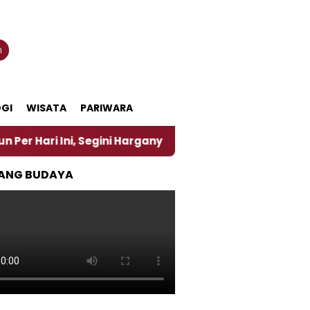
n
GI
WISATA
PARIWARA
Ini, Segini Harganya
‎Nasirun Maestro Lukis Pema
ANG BUDAYA