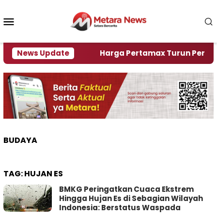
Loncat
ke
Menu
konten
Mobile
ami Krisi Air
News Update
Harga Pertamax Turun Per Hari Ini,
BUDAYA
TAG:
HUJAN ES
BMKG Peringatkan Cuaca Ekstrem
Hingga Hujan Es di Sebagian Wilayah
Indonesia: Berstatus Waspada