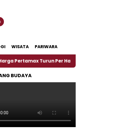
n
GI
WISATA
PARIWARA
amax Turun Per Hari Ini, Segini Harganya
‎Nasiru
ANG BUDAYA