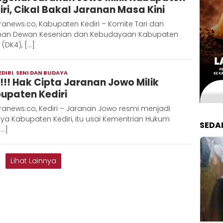
iri, Cikal Bakal Jaranan Masa Kini
anews.co, Kabupaten Kediri – Komite Tari dan
nan Dewan Kesenian dan Kebudayaan Kabupaten
i (DK4), […]
EDIRI
,
SENI DAN BUDAYA
Moch
!!! Hak Cipta Jaranan Jowo Milik
Hadi
upaten Kediri
anews.co, Kediri – Jaranan Jowo resmi menjadi
a Kabupaten Kediri, itu usai Kementrian Hukum
SEDA
[…]
Lihat Lainnya