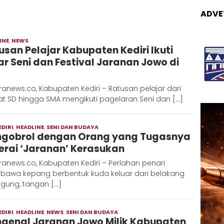
ADVE
INE
,
NEWS
Admin
usan Pelajar Kabupaten Kediri Ikuti
Metaranews
ar Seni dan Festival Jaranan Jowo di
anews.co, Kabupaten Kediri – Ratusan pelajar dari
at SD hingga SMA mengikuti pagelaran Seni dan […]
EDIRI
,
HEADLINE
,
SENI DAN BUDAYA
Admin
gobrol dengan Orang yang Tugasnya
Metaranews
erai ‘Jaranan’ Kerasukan
anews.co, Kabupaten Kediri – Perlahan penari
awa kepang berbentuk kuda keluar dari belakang
gung, tangan […]
EDIRI
,
HEADLINE
,
NEWS
,
SENI DAN BUDAYA
Moch
genal Jaranan Jowo Milik Kabupaten
Hadi