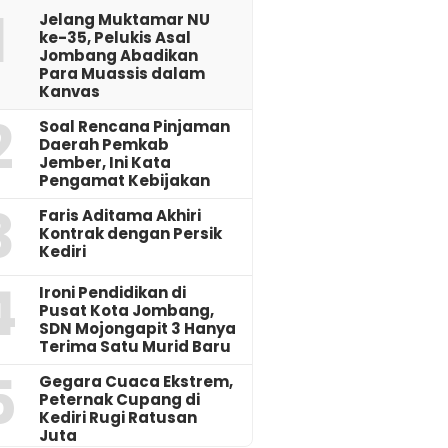
1
Jelang Muktamar NU
ke-35, Pelukis Asal
Jombang Abadikan
Para Muassis dalam
Kanvas
2
‎Soal Rencana Pinjaman
Daerah Pemkab
Jember, Ini Kata
Pengamat Kebijakan ‎
3
Faris Aditama Akhiri
Kontrak dengan Persik
Kediri
4
Ironi Pendidikan di
Pusat Kota Jombang,
SDN Mojongapit 3 Hanya
Terima Satu Murid Baru
5
‎Gegara Cuaca Ekstrem,
Peternak Cupang di
Kediri Rugi Ratusan
Juta