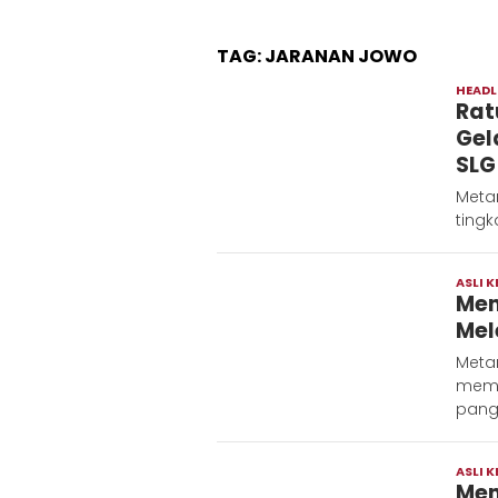
TAG:
JARANAN JOWO
HEADL
Rat
Gel
SLG
Metar
tingk
ASLI K
Men
Mel
Metar
memb
pang
ASLI K
Men