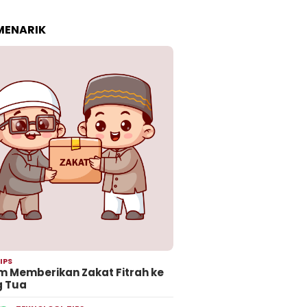
 MENARIK
IPS
 Memberikan Zakat Fitrah ke
g Tua