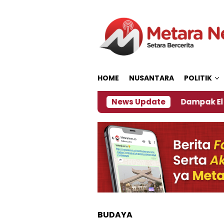
Loncat
ke
konten
HOME
NUSANTARA
POLITIK
 Kata Pengamat Kebijakan ‎
News Update
Dampak El Nino, Seju
BUDAYA