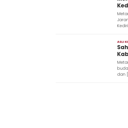
Ked
Metar
Jara
Kedir
ASLI K
Sah
Kab
Metar
buday
dan 