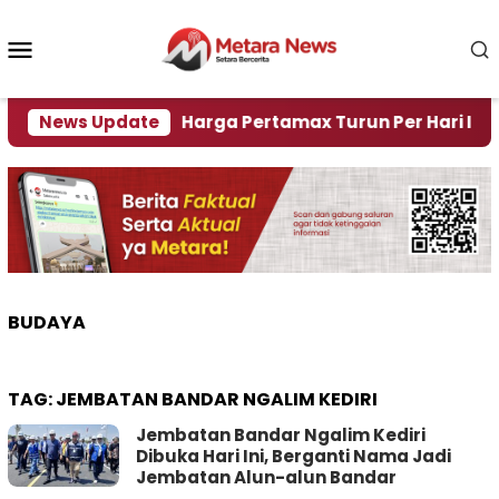
Loncat
ke
Menu
konten
Mobile
risi Air
News Update
Harga Pertamax Turun Per Hari Ini, Seg
BUDAYA
TAG:
JEMBATAN BANDAR NGALIM KEDIRI
Jembatan Bandar Ngalim Kediri
Dibuka Hari Ini, Berganti Nama Jadi
Jembatan Alun-alun Bandar