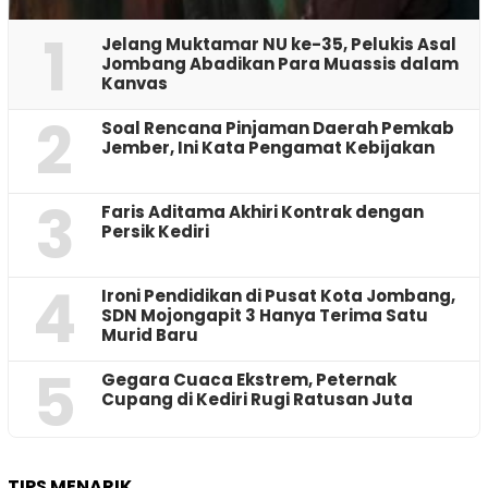
1
Jelang Muktamar NU ke-35, Pelukis Asal
Jombang Abadikan Para Muassis dalam
Kanvas
2
‎Soal Rencana Pinjaman Daerah Pemkab
Jember, Ini Kata Pengamat Kebijakan ‎
3
Faris Aditama Akhiri Kontrak dengan
Persik Kediri
4
Ironi Pendidikan di Pusat Kota Jombang,
SDN Mojongapit 3 Hanya Terima Satu
Murid Baru
5
‎Gegara Cuaca Ekstrem, Peternak
Cupang di Kediri Rugi Ratusan Juta
TIPS MENARIK