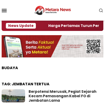
Loncat
ke
Menu
konten
Mobile
ami Krisi Air
News Update
Harga Pertamax Turun Per Hari Ini,
BUDAYA
TAG:
JEMBATAN TERTUA
Berpotensi Merusak, Pegiat Sejarah
Kecam Pemasangan Kabel FO di
Jembatan Lama