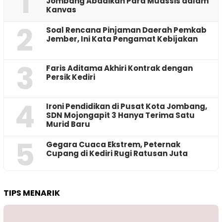
1
Jombang Abadikan Para Muassis dalam
Kanvas
2
‎Soal Rencana Pinjaman Daerah Pemkab
Jember, Ini Kata Pengamat Kebijakan ‎
3
Faris Aditama Akhiri Kontrak dengan
Persik Kediri
4
Ironi Pendidikan di Pusat Kota Jombang,
SDN Mojongapit 3 Hanya Terima Satu
Murid Baru
5
‎Gegara Cuaca Ekstrem, Peternak
Cupang di Kediri Rugi Ratusan Juta
TIPS MENARIK