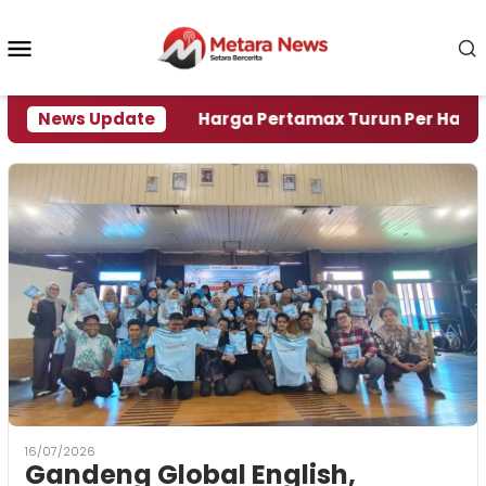
Loncat
ke
Menu
konten
Mobile
risi Air
News Update
Harga Pertamax Turun Per Hari Ini, Segi
16/07/2026
Gandeng Global English,