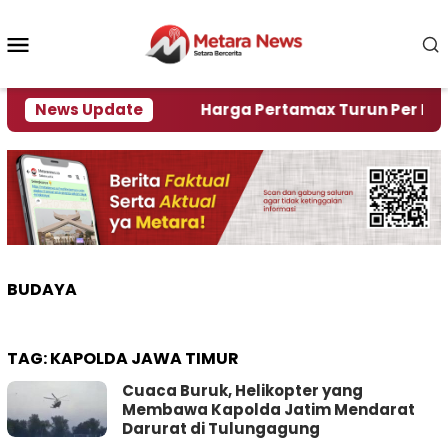
Loncat
ke
Menu
konten
Mobile
mi Krisi Air
News Update
Harga Pertamax Turun Per Hari Ini, 
BUDAYA
TAG:
KAPOLDA JAWA TIMUR
Cuaca Buruk, Helikopter yang
Membawa Kapolda Jatim Mendarat
Darurat di Tulungagung