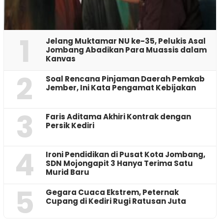
1
Jelang Muktamar NU ke-35, Pelukis Asal
Jombang Abadikan Para Muassis dalam
Kanvas
2
‎Soal Rencana Pinjaman Daerah Pemkab
Jember, Ini Kata Pengamat Kebijakan ‎
3
Faris Aditama Akhiri Kontrak dengan
Persik Kediri
4
Ironi Pendidikan di Pusat Kota Jombang,
SDN Mojongapit 3 Hanya Terima Satu
Murid Baru
5
‎Gegara Cuaca Ekstrem, Peternak
Cupang di Kediri Rugi Ratusan Juta