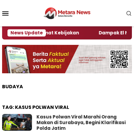
Loncat
ke
Menu
konten
Mobile
i Kata Pengamat Kebijakan ‎
News Update
Dampak El Nino, Se
BUDAYA
TAG:
KASUS POLWAN VIRAL
Kasus Polwan Viral Marahi Orang
Makan di Surabaya, Begini Klarifikasi
Polda Jatim