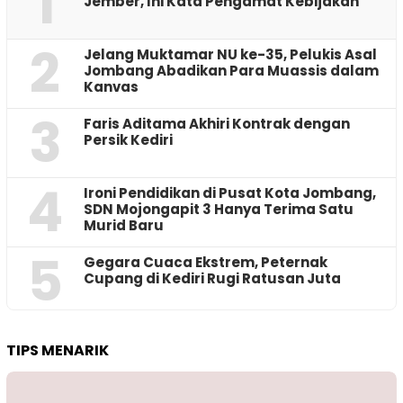
1
Jember, Ini Kata Pengamat Kebijakan ‎
2
Jelang Muktamar NU ke-35, Pelukis Asal
Jombang Abadikan Para Muassis dalam
Kanvas
3
Faris Aditama Akhiri Kontrak dengan
Persik Kediri
4
Ironi Pendidikan di Pusat Kota Jombang,
SDN Mojongapit 3 Hanya Terima Satu
Murid Baru
5
‎Gegara Cuaca Ekstrem, Peternak
Cupang di Kediri Rugi Ratusan Juta
TIPS MENARIK