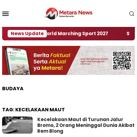
Loncat
ke
Menu
konten
Mobile
uan Rumah World Marching Sport 2027
News Update
‎Soal Ren
BUDAYA
TAG:
KECELAKAAN MAUT
Kecelakaan Maut di Turunan Jalur
Bromo, 2 Orang Meninggal Dunia Akibat
Rem Blong