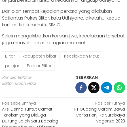
terjadi benturan antara keduanya,” ungkap Udhiyono.
Dari olah tempat kejadian perkara yang dilakukan
Satlantas Polres Blitar, kata Udhiyono, diketahui kedua
korban tidak memiliki SIM C.
Selain mengakibatkan korban jiwa, kecelakaan tersebut
juga menyebabkan kerugian materiel.
Blitar
kabupaten blitar
Kecelakaan Maut
pelajar
Pelajar Blitar
Penulis: Bahtiar
SEBARKAN
Editor: Moch Hadi
Navigasi
Pos sebelumnya
Pos berikutnya
Aksi Demo Tuntut Camat
PT Gudang Garam Bawa
pos
Tarokan yang Diduga
Cerita Panji ke Surabaya
Dukung Salah Satu Bacaleg
Vaganza 2023
Diproses Bawaslu Diwarnai