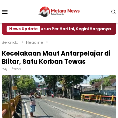
Loncat
ke
Menu
konten
Mobile
rtamax Turun Per Hari Ini, Segini Harganya
News Update
‎Nas
Beranda
Headline
Kecelakaan Maut Antarpelajar di
Blitar, Satu Korban Tewas
24/05/2023