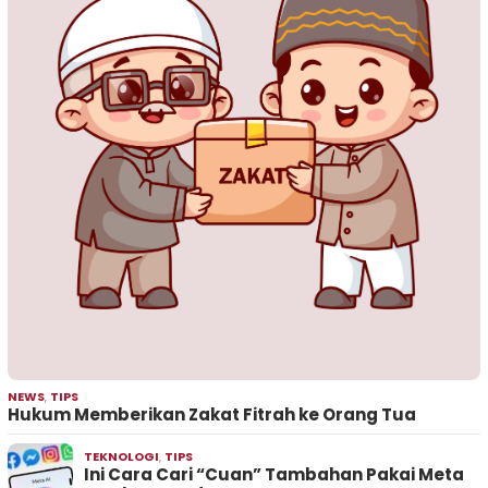
NEWS
,
TIPS
Hukum Memberikan Zakat Fitrah ke Orang Tua
TEKNOLOGI
,
TIPS
Ini Cara Cari “Cuan” Tambahan Pakai Meta