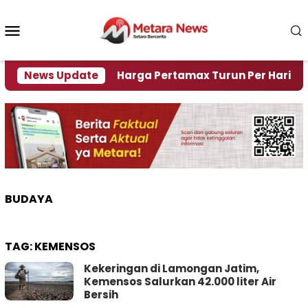
Loncat
ke
Menu
konten
Mobile
isi Air
News Update
Harga Pertamax Turun Per Hari Ini, Segin
BUDAYA
TAG:
KEMENSOS
Kekeringan di Lamongan Jatim,
Kemensos Salurkan 42.000 liter Air
Bersih