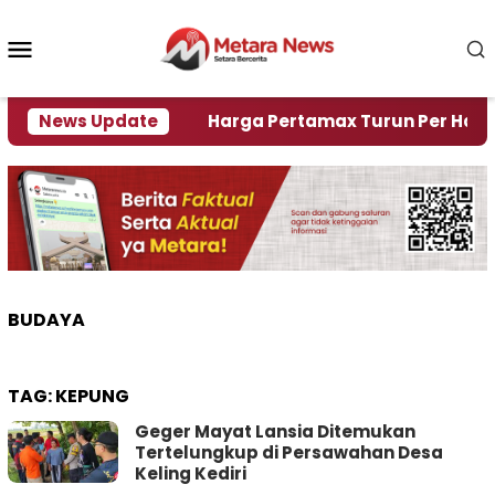
Loncat
ke
Menu
konten
Mobile
i Krisi Air
News Update
Harga Pertamax Turun Per Hari Ini, S
BUDAYA
TAG:
KEPUNG
Geger Mayat Lansia Ditemukan
Tertelungkup di Persawahan Desa
Keling Kediri