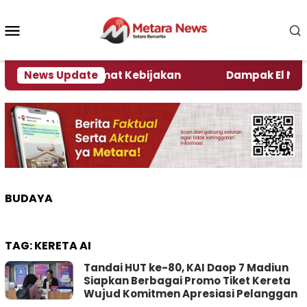
Loncat
ke
Menu
konten
Mobile
i Kata Pengamat Kebijakan ‎
News Update
Dampak El Nino, Sej
BUDAYA
TAG:
KERETA AI
Tandai HUT ke-80, KAI Daop 7 Madiun
Siapkan Berbagai Promo Tiket Kereta
Wujud Komitmen Apresiasi Pelanggan