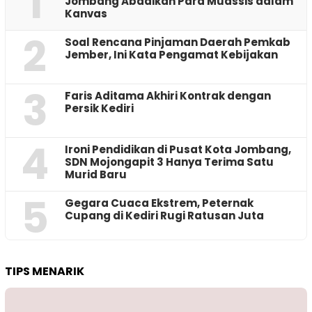
1
Jombang Abadikan Para Muassis dalam
Kanvas
2
‎Soal Rencana Pinjaman Daerah Pemkab
Jember, Ini Kata Pengamat Kebijakan ‎
3
Faris Aditama Akhiri Kontrak dengan
Persik Kediri
4
Ironi Pendidikan di Pusat Kota Jombang,
SDN Mojongapit 3 Hanya Terima Satu
Murid Baru
5
‎Gegara Cuaca Ekstrem, Peternak
Cupang di Kediri Rugi Ratusan Juta
TIPS MENARIK