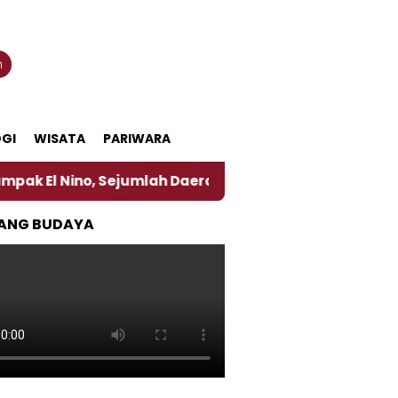
n
GI
WISATA
PARIWARA
no, Sejumlah Daerah di Jember Alami Krisi Air
Ha
ANG BUDAYA