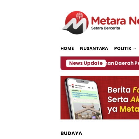
Loncat
ke
konten
HOME
NUSANTARA
POLITIK
 2027
‎Soal Rencana Pinjaman Daerah Pemkab Jem
News Update
BUDAYA