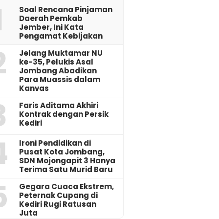
1
‎Soal Rencana Pinjaman
Daerah Pemkab
Jember, Ini Kata
Pengamat Kebijakan ‎
2
Jelang Muktamar NU
ke-35, Pelukis Asal
Jombang Abadikan
Para Muassis dalam
Kanvas
3
Faris Aditama Akhiri
Kontrak dengan Persik
Kediri
4
Ironi Pendidikan di
Pusat Kota Jombang,
SDN Mojongapit 3 Hanya
Terima Satu Murid Baru
5
‎Gegara Cuaca Ekstrem,
Peternak Cupang di
Kediri Rugi Ratusan
Juta