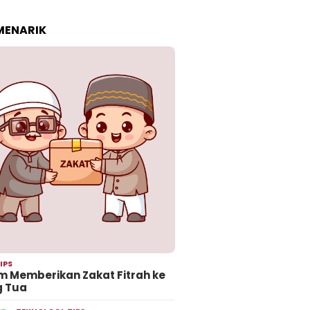
 MENARIK
IPS
 Memberikan Zakat Fitrah ke
g Tua