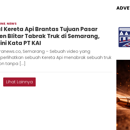
ADVE
INE
,
NEWS
Admin
al Kereta Api Brantas Tujuan Pasar
Metaranews
en Blitar Tabrak Truk di Semarang,
ini Kata PT KAI
ranews.co, Semarang – Sebuah video yang
erlihatkan sebuah Kereta Api menabrak sebuah truk
on tanpa […]
Lihat Lainnya