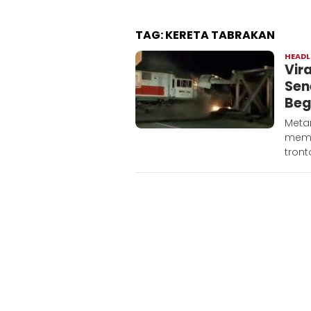
TAG:
KERETA TABRAKAN
HEADL
Vir
Sen
Beg
Meta
memp
tront