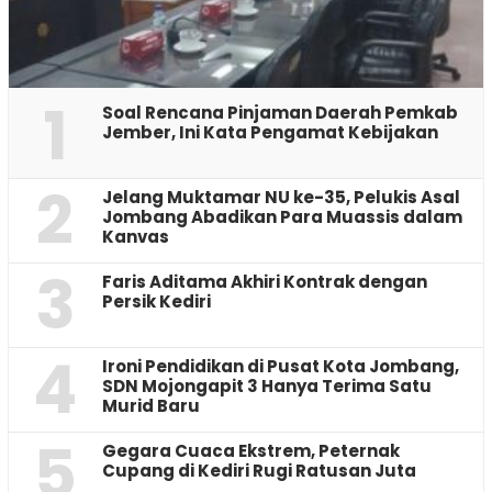
1
‎Soal Rencana Pinjaman Daerah Pemkab
Jember, Ini Kata Pengamat Kebijakan ‎
2
Jelang Muktamar NU ke-35, Pelukis Asal
Jombang Abadikan Para Muassis dalam
Kanvas
3
Faris Aditama Akhiri Kontrak dengan
Persik Kediri
4
Ironi Pendidikan di Pusat Kota Jombang,
SDN Mojongapit 3 Hanya Terima Satu
Murid Baru
5
‎Gegara Cuaca Ekstrem, Peternak
Cupang di Kediri Rugi Ratusan Juta