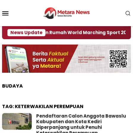
Loncat
ke
Menu
konten
Mobile
ember Jadi Tuan Rumah World Marching Sport 2027
News Update
BUDAYA
TAG:
KETERWAKILAN PEREMPUAN
Pendaftaran Calon Anggota Bawaslu
Kabupaten dan Kota Kediri
Diperpanjang untuk Penuhi
Keterwakilan Perempuan